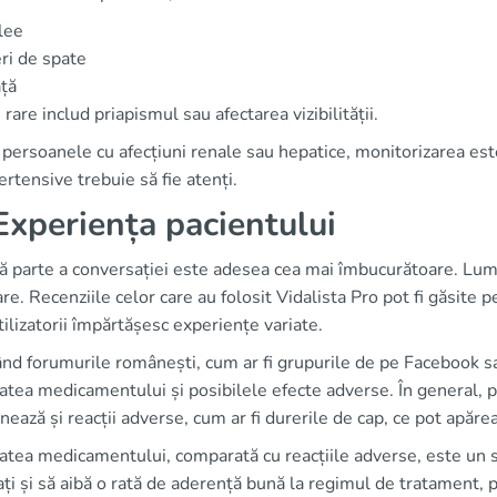
lee
ri de spate
ță
e rare includ priapismul sau afectarea vizibilității.
persoanele cu afecțiuni renale sau hepatice, monitorizarea est
ertensive trebuie să fie atenți.
xperiența pacientului
 parte a conversației este adesea cea mai îmbucurătoare. Lumi
re. Recenziile celor care au folosit Vidalista Pro pot fi găsi
ilizatorii împărtășesc experiențe variate.
nd forumurile românești, cum ar fi grupurile de pe Facebook s
tatea medicamentului și posibilele efecte adverse. În general, pa
ează și reacții adverse, cum ar fi durerile de cap, ce pot apărea
tatea medicamentului, comparată cu reacțiile adverse, este un su
ți și să aibă o rată de aderență bună la regimul de tratament, p