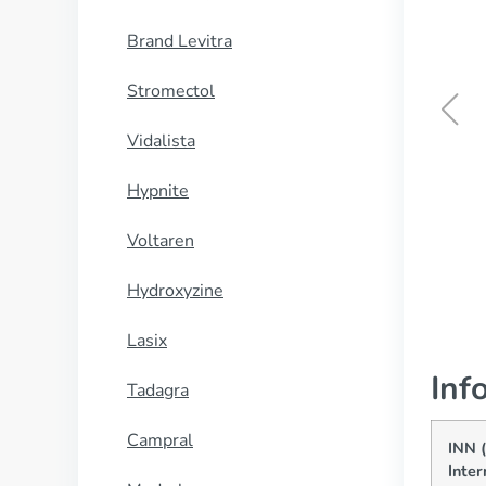
Brand Levitra
Stromectol
Vidalista
Cialis Professional
Hypnite
CUMPĂRĂ
Voltaren
Hydroxyzine
Lasix
Inf
Tadagra
Campral
INN 
Inter