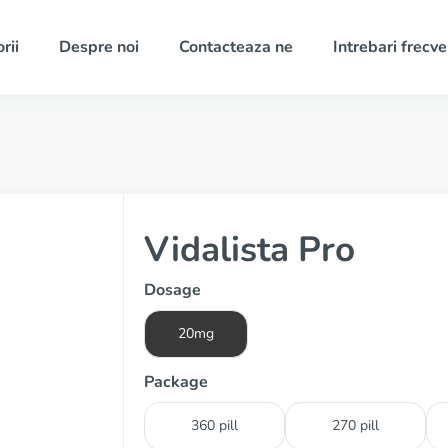
rii
Despre noi
Contacteaza ne
Intrebari frecv
Vidalista Pro
Dosage
20mg
Package
360 pill
270 pill