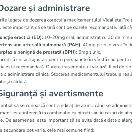
ozare și administrare
rile legate de dozarea corectă a medicamentului Vidalista Pro p
 este important să se țină cont de dozele recomandate. Iată cât
uncție erectilă (ED):
10-20mg oral, administrat cu 30 de minute
rtensiune arterială pulmonară (PAH):
40mg pe zi, divizat în d
rplazie benignă de prostată (BPH):
5mg zilnic.
ucial să se facă ajustări pentru persoanele în vârstă sau pentru
ia este recomandată. Durata tratamentului variază, fiind de tip
ă o administrare zilnică. Stocarea medicamentului trebuie real
te și căldură.
iguranță și avertismente
ențial să se cunoască contraindicațiile atunci când se administr
ent este interzisă în combinație cu nitrati sau în cazuri de afe
e. De asemenea, este important să se evite dacă există o alergi
e secundare pot varia, cele mai comune fiind: