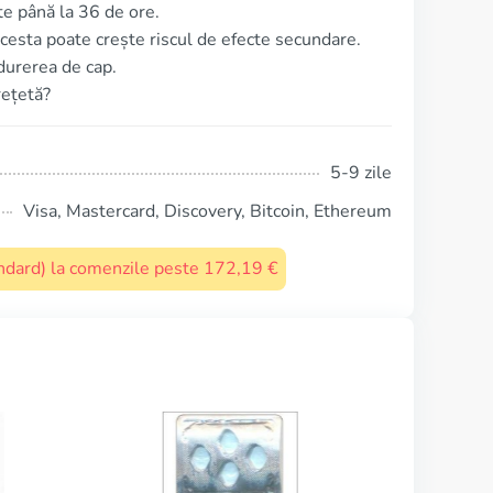
e până la 36 de ore.
cesta poate crește riscul de efecte secundare.
durerea de cap.
rețetă?
5-9 zile
Visa, Mastercard, Discovery, Bitcoin, Ethereum
tandard) la comenzile peste 172,19 €