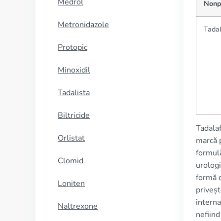
Medrol
Nonp
Metronidazole
Tadal
Protopic
Minoxidil
Tadalista
Biltricide
Tadalaf
Orlistat
marcă p
formulă
Clomid
urologi
formă d
Loniten
priveșt
interna
Naltrexone
nefiind