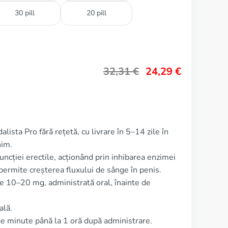
30 pill
20 pill
32,31
€
24,29
€
lista Pro fără rețetă, cu livrare în 5–14 zile în
nim.
funcției erectile, acționând prin inhibarea enzimei
 permite creșterea fluxului de sânge în penis.
de 10–20 mg, administrată oral, înainte de
ală.
e minute până la 1 oră după administrare.