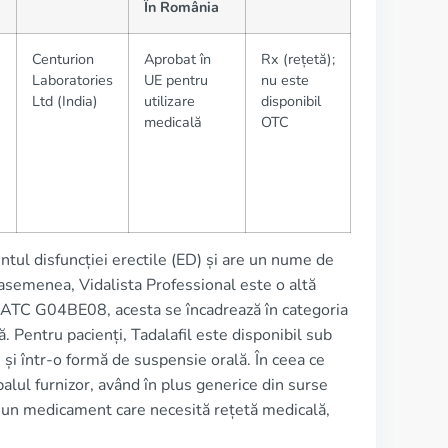
În România
Centurion
Aprobat în
Rx (rețetă);
Laboratories
UE pentru
nu este
Ltd (India)
utilizare
disponibil
medicală
OTC
tul disfuncției erectile (ED) și are un nume de
asemenea, Vidalista Professional este o altă
od ATC G04BE08, acesta se încadrează în categoria
ă. Pentru pacienți, Tadalafil este disponibil sub
și într-o formă de suspensie orală. În ceea ce
palul furnizor, având în plus generice din surse
ca un medicament care necesită rețetă medicală,