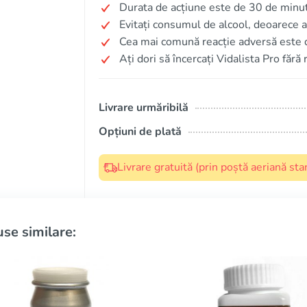
Durata de acțiune este de 30 de minut
Evitați consumul de alcool, deoarece a
Cea mai comună reacție adversă este 
Ați dori să încercați Vidalista Pro fără 
Livrare urmăribilă
Opțiuni de plată
Livrare gratuită (prin poștă aeriană s
se similare: