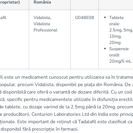
roprietar)
România
afil
Vidalista,
G04BE08
Tablete
Vidalista
orale:
Professional
2.5mg, 5mg,
10mg,
20mg
Suspensie
orală:
20mg/5 mL
il este un medicament cunoscut pentru utilizarea sa în tratamen
opular, precum Vidalista, disponibil pe piața din România. De 
 disponibilă care oferă o variantă de dozare diferită. Cu un c
că, specific pentru medicamentele utilizate în disfuncția erectil
e tablete, cu dozaje variind de la 2.5mg până la 20mg, precum 
e producătorii, Centurion Laboratories Ltd din India este princi
ționale. Este important de reținut că Tadalafil este clasificat 
 disponibil fără prescripție în farmacii.