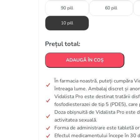
90 pill
60 pill
10 pill
Prețul total:
ADAUGĂ ÎN COȘ
În farmacia noastră, puteți cumpăra Vida
întreaga lume. Ambalaj discret și ano
Vidalista Pro este destinat tratării dis
fosfodiesterazei de tip 5 (PDE5), care
Doza obișnuită de Vidalista Pro este 
activitatea sexuală.
Forma de administrare este tabletă or
Efectul medicamentului începe în 30 d