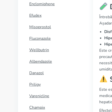
Enclomiphene
D
Efudex
Întrebă
Așadar,
Misoprostol
Disf
Hipe
Fluconazole
Hipe
Wellbutrin
Este cr
precauț
Albendazole
necesit
umidita
Danazol
S
Priligy
Este es
medicam
Varenicline
hepatic
Champix
Efectel