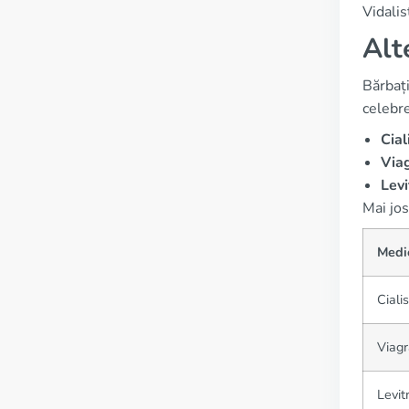
Vidalis
Alt
Bărbați
celebre
Cial
Via
Levi
Mai jos
Medi
Cialis
Viagr
Levit