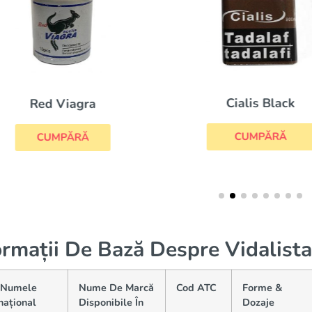
Cialis Black
Red Viagra
CUMPĂRĂ
CUMPĂRĂ
ormații De Bază Despre Vidalista
(Numele
Nume De Marcă
Cod ATC
Forme &
național
Disponibile În
Dozaje