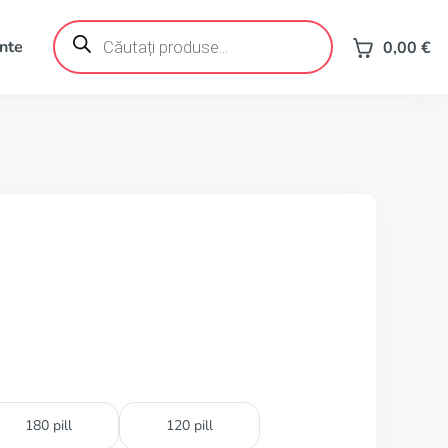
Products
search
ente
0,00
€
180 pill
120 pill