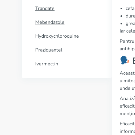
Trandate
cefa
dure
Mebendazole
grea
Iar cel
Hydroxychloroquine
Pentru 
antihip
Praziquantel
E
Ivermectin
Această
uimitoa
unde ut
Analizâ
eficaci
mențion
Eficaci
informa