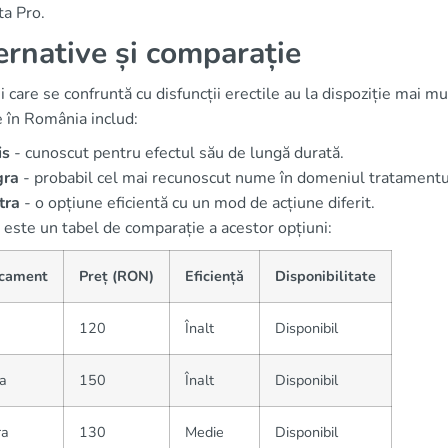
ta Pro.
ernative și comparație
i care se confruntă cu disfuncții erectile au la dispoziție mai 
 în România includ:
is
- cunoscut pentru efectul său de lungă durată.
gra
- probabil cel mai recunoscut nume în domeniul tratamentu
tra
- o opțiune eficientă cu un mod de acțiune diferit.
 este un tabel de comparație a acestor opțiuni:
cament
Preț (RON)
Eficiență
Disponibilitate
120
Înalt
Disponibil
a
150
Înalt
Disponibil
ra
130
Medie
Disponibil