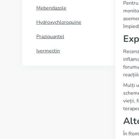
Pentru 
Mebendazole
monitor
asemene
Hydroxychloroquine
împied
Exp
Praziquantel
Ivermectin
Recenzi
inflama
forumur
reacții
Mulți u
schemei
vieții,
terapeu
Alt
În Rom