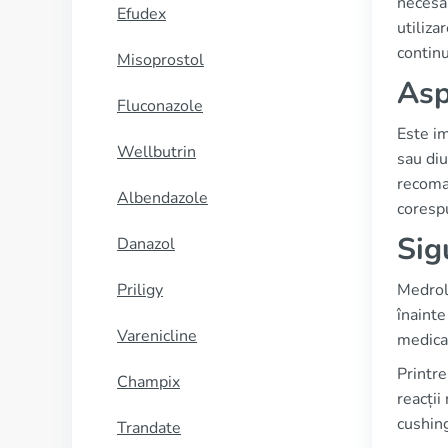
necesar
Efudex
utiliza
continu
Misoprostol
Asp
Fluconazole
Este i
Wellbutrin
sau diu
recoman
Albendazole
coresp
Sig
Danazol
Priligy
Medrol
înainte
Varenicline
medica
Printr
Champix
reacții
cushing
Trandate