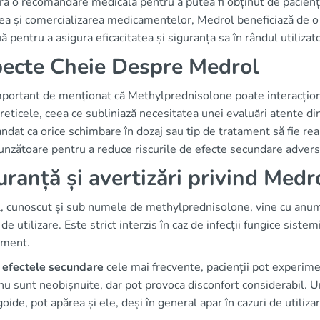
ă o recomandare medicală pentru a putea fi obținut de pacienți.
rea și comercializarea medicamentelor, Medrol beneficiază de o 
ă pentru a asigura eficacitatea și siguranța sa în rândul utilizato
ecte Cheie Despre Medrol
mportant de menționat că Methylprednisolone poate interacțio
reticele, ceea ce subliniază necesitatea unei evaluări atente 
dat ca orice schimbare în dozaj sau tip de tratament să fie r
unzătoare pentru a reduce riscurile de efecte secundare advers
uranță și avertizări privind Medr
, cunoscut și sub numele de methylprednisolone, vine cu anu
 de utilizare. Este strict interzis în caz de infecții fungice siste
ment.
e
efectele secundare
cele mai frecvente, pacienții pot experime
 nu sunt neobișnuite, dar pot provoca disconfort considerabil. 
oide, pot apărea și ele, deși în general apar în cazuri de utiliz