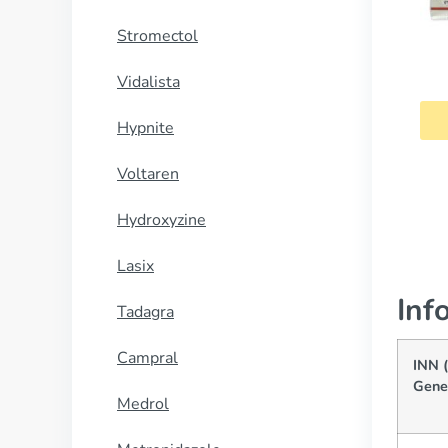
Stromectol
Vidalista
Hypnite
Voltaren
Hydroxyzine
Lasix
Inf
Tadagra
Campral
INN 
Gene
Medrol