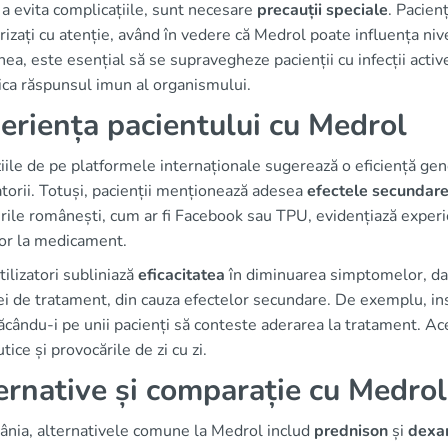
a evita complicațiile, sunt necesare
precauții speciale
. Pacien
izați cu atenție, având în vedere că Medrol poate influența nive
a, este esențial să se supravegheze pacienții cu infecții active
ica răspunsul imun al organismului.
eriența pacientului cu Medrol
ile de pe platformele internaționale sugerează o eficiență ge
torii. Totuși, pacienții menționează adesea
efectele secundar
ile românești, cum ar fi Facebook sau TPU, evidențiază experie
lor la medicament.
tilizatori subliniază
eficacitatea
în diminuarea simptomelor, dar 
 de tratament, din cauza efectelor secundare. De exemplu, inso
 făcându-i pe unii pacienți să conteste aderarea la tratament. Ac
tice și provocările de zi cu zi.
ernative și comparație cu Medrol
ânia, alternativele comune la Medrol includ
prednison
și
dexa