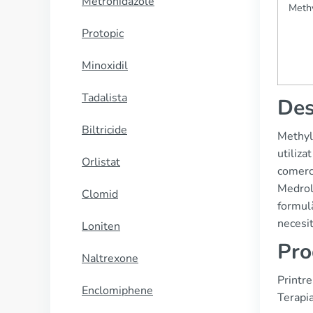
Metronidazole
Meth
Protopic
Minoxidil
Tadalista
Des
Biltricide
Methyl
utiliza
Orlistat
comerc
Medrol
Clomid
formulă
necesit
Loniten
Pro
Naltrexone
Printre
Enclomiphene
Terapia