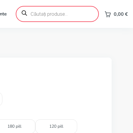
Products
search
ente
0,00
€
180 pill
120 pill