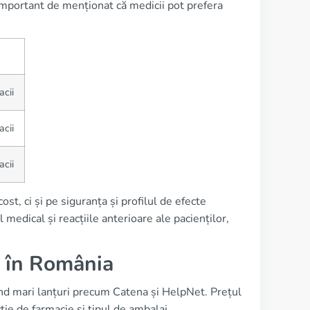
e important de menționat că medicii pot prefera
acii
acii
acii
t, ci și pe siguranța și profilul de efecte
 medical și reacțiile anterioare ale pacienților,
l în România
ând mari lanțuri precum Catena și HelpNet. Prețul
cție de farmacie și tipul de ambalaj.