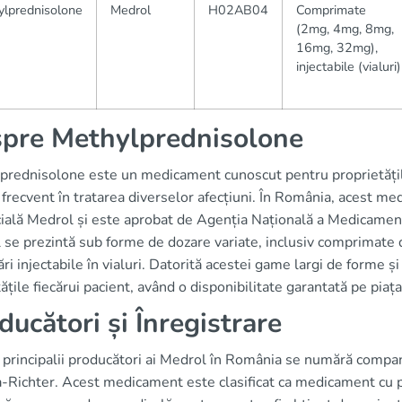
ylprednisolone
Medrol
H02AB04
Comprimate
(2mg, 4mg, 8mg,
16mg, 32mg),
injectabile (vialuri)
pre Methylprednisolone
prednisolone este un medicament cunoscut pentru proprietățile 
t frecvent în tratarea diverselor afecțiuni. În România, acest 
ială Medrol și este aprobat de Agenția Națională a Medicamen
 se prezintă sub forme de dozare variate, inclusiv comprimat
ri injectabile în vialuri. Datorită acestei game largi de forme și
ățile fiecărui pacient, având o disponibilitate garantată pe piaț
ducători și Înregistrare
 principalii producători ai Medrol în România se numără compa
-Richter. Acest medicament este clasificat ca medicament cu p