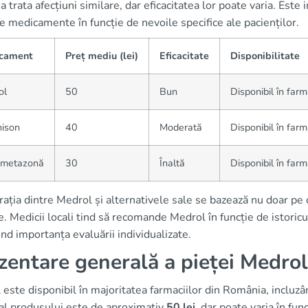
a trata afecțiuni similare, dar eficacitatea lor poate varia. Est
 medicamente în funcție de nevoile specifice ale pacienților.
cament
Preț mediu (lei)
Eficacitate
Disponibilitate
ol
50
Bun
Disponibil în farm
nison
40
Moderată
Disponibil în farm
metazonă
30
Înaltă
Disponibil în farm
ția dintre Medrol și alternativele sale se bazează nu doar pe cos
. Medicii locali tind să recomande Medrol în funcție de istoricul
ind importanța evaluării individualizate.
zentare generală a pieței Medro
este disponibil în majoritatea farmaciilor din România, incluz
al produsului este de aproximativ
50 lei
, dar poate varia în fun