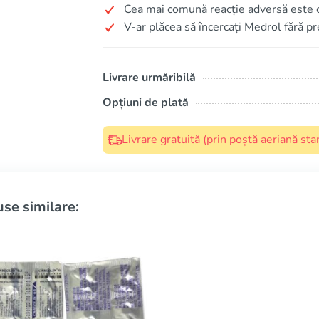
Cea mai comună reacție adversă este c
V-ar plăcea să încercați Medrol fără p
Livrare urmăribilă
Opțiuni de plată
Livrare gratuită (prin poștă aeriană s
se similare: