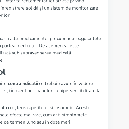
 Datorită reglementărilor stricte privind
înregistrare solidă și un sistem de monitorizare
rilor.
na cu alte medicamente, precum anticoagulantele
din partea medicului. De asemenea, este
ealizată sub supravegherea medicală
e.
ol
mite
contraindicații
ce trebuie avute în vedere
mice și în cazul persoanelor cu hipersensibilitate la
nta creșterea apetitului și insomnie. Aceste
Unele efecte mai rare, cum ar fi simptomele
are pe termen lung sau în doze mari.