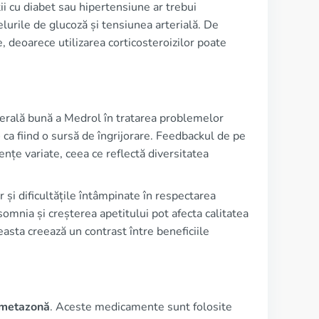
ții cu diabet sau hipertensiune ar trebui
lurile de glucoză și tensiunea arterială. De
, deoarece utilizarea corticosteroizilor poate
nerală bună a Medrol în tratarea problemelor
e
ca fiind o sursă de îngrijorare. Feedbackul de pe
nțe variate, ceea ce reflectă diversitatea
și dificultățile întâmpinate în respectarea
mnia și creșterea apetitului pot afecta calitatea
easta creează un contrast între beneficiile
metazonă
. Aceste medicamente sunt folosite