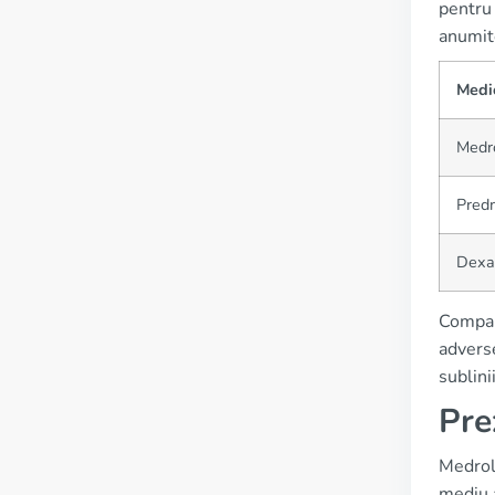
pentru 
anumite
Medi
Medr
Pred
Dexa
Compara
adverse
sublini
Pre
Medrol 
mediu 