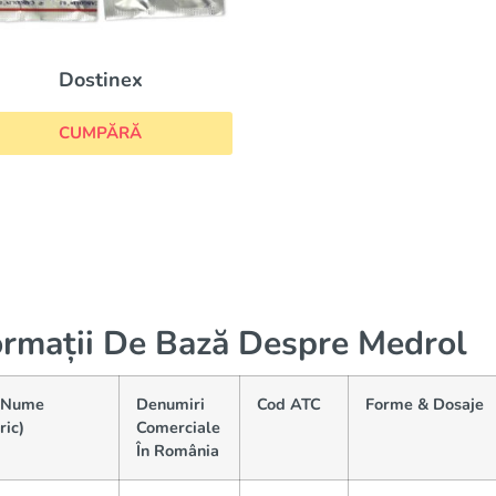
Dostinex
CUMPĂRĂ
ormații De Bază Despre Medrol
(Nume
Denumiri
Cod ATC
Forme & Dosaje
ric)
Comerciale
În România