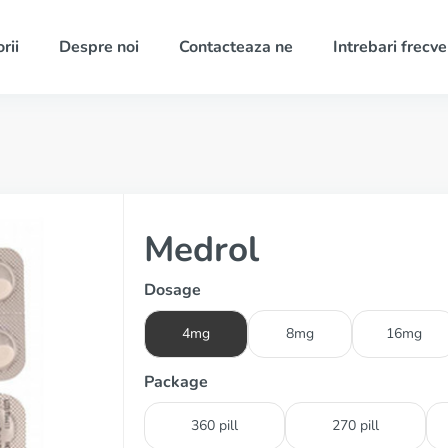
rii
Despre noi
Contacteaza ne
Intrebari frecv
Medrol
Dosage
4mg
8mg
16mg
Package
360 pill
270 pill