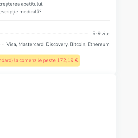
reșterea apetitului.
rescripție medicală?
5-9 zile
Visa, Mastercard, Discovery, Bitcoin, Ethereum
tandard) la comenzile peste 172,19 €