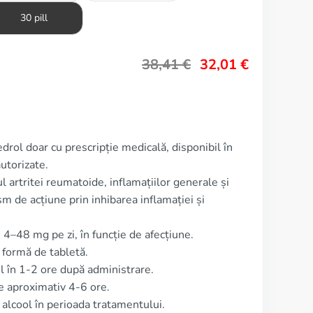
30 pill
38,41
€
32,01
€
drol doar cu prescripție medicală, disponibil în
utorizate.
 artritei reumatoide, inflamațiilor generale și
m de acțiune prin inhibarea inflamației și
 4–48 mg pe zi, în funcție de afecțiune.
 formă de tabletă.
l în 1-2 ore după administrare.
e aproximativ 4-6 ore.
lcool în perioada tratamentului.