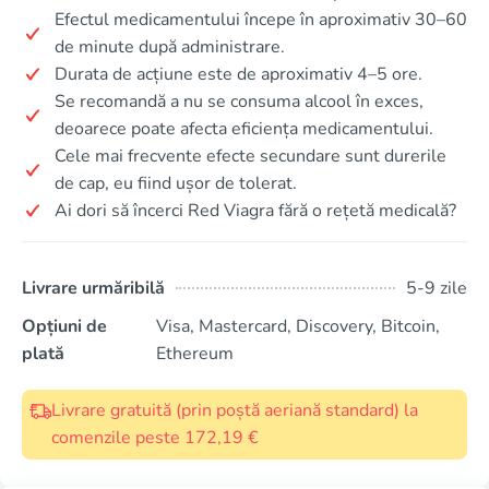
Efectul medicamentului începe în aproximativ 30–60
de minute după administrare.
Durata de acțiune este de aproximativ 4–5 ore.
Se recomandă a nu se consuma alcool în exces,
deoarece poate afecta eficiența medicamentului.
Cele mai frecvente efecte secundare sunt durerile
de cap, eu fiind ușor de tolerat.
Ai dori să încerci Red Viagra fără o rețetă medicală?
Livrare urmăribilă
5-9 zile
Opțiuni de
Visa, Mastercard, Discovery, Bitcoin,
plată
Ethereum
Livrare gratuită (prin poștă aeriană standard) la
comenzile peste 172,19 €