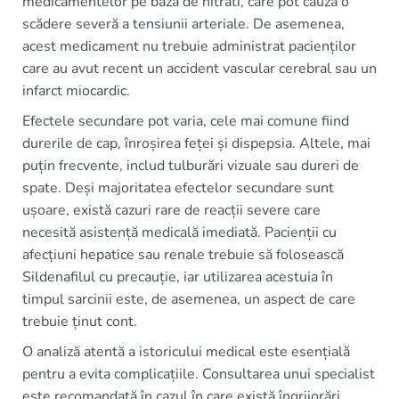
medicamentelor pe bază de nitrati, care pot cauza o
scădere severă a tensiunii arteriale. De asemenea,
acest medicament nu trebuie administrat pacienților
care au avut recent un accident vascular cerebral sau un
infarct miocardic.
Efectele secundare pot varia, cele mai comune fiind
durerile de cap, înroșirea feței și dispepsia. Altele, mai
puțin frecvente, includ tulburări vizuale sau dureri de
spate. Deși majoritatea efectelor secundare sunt
ușoare, există cazuri rare de reacții severe care
necesită asistență medicală imediată. Pacienții cu
afecțiuni hepatice sau renale trebuie să folosească
Sildenafilul cu precauție, iar utilizarea acestuia în
timpul sarcinii este, de asemenea, un aspect de care
trebuie ținut cont.
O analiză atentă a istoricului medical este esențială
pentru a evita complicațiile. Consultarea unui specialist
este recomandată în cazul în care există îngrijorări