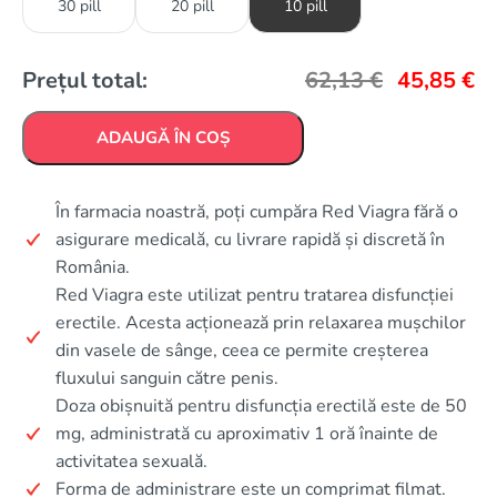
30 pill
20 pill
10 pill
Prețul total:
62,13
€
45,85
€
ADAUGĂ ÎN COȘ
În farmacia noastră, poți cumpăra Red Viagra fără o
asigurare medicală, cu livrare rapidă și discretă în
România.
Red Viagra este utilizat pentru tratarea disfuncției
erectile. Acesta acționează prin relaxarea mușchilor
din vasele de sânge, ceea ce permite creșterea
fluxului sanguin către penis.
Doza obișnuită pentru disfuncția erectilă este de 50
mg, administrată cu aproximativ 1 oră înainte de
activitatea sexuală.
Forma de administrare este un comprimat filmat.