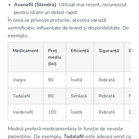
Avanafil (Stendra)
: Utilizat mai recent, recunoscut
pentru că are un debut rapid.
În ceea ce privește prețurile, acestea variază
semnificativ, influențate de brand și disponibilitate. De
exemplu:
Medicament
Preț
Eficiență
Siguranță
Disp
mediu
(lei)
Viagra
90
Înaltă
Ridicată
Farm
Tadalafil
80
Similară
Ridicată
Farm
Vardenafil
100
Înaltă
Ridicată
Dispo
Medicii preferă medicamentele în funcție de nevoile
pacienților. De exemplu,
Tadalafil
este adesea venit ca