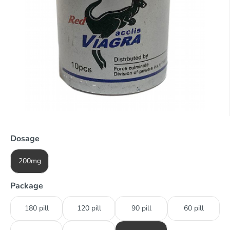
Dosage
200mg
Package
180 pill
120 pill
90 pill
60 pill