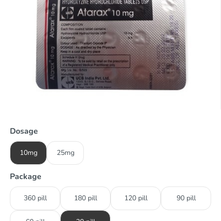
Dosage
10mg
25mg
Package
360 pill
180 pill
120 pill
90 pill