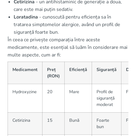
Cetirizina
- un antihistaminic de generație a doua,
care este mai puțin sedativ.
Loratadina
- cunoscută pentru eficiența sa în
tratarea simptomelor alergice, având un profil de
siguranță foarte bun.
În ceea ce privește comparația între aceste
medicamente, este esențial să luăm în considerare mai
multe aspecte, cum ar fi:
Medicament
Preț
Eficiență
Siguranță
Disp
(RON)
Hydroxyzine
20
Mare
Profil de
Farm
siguranță
moderat
Cetirizina
15
Bună
Foarte
Farm
bun