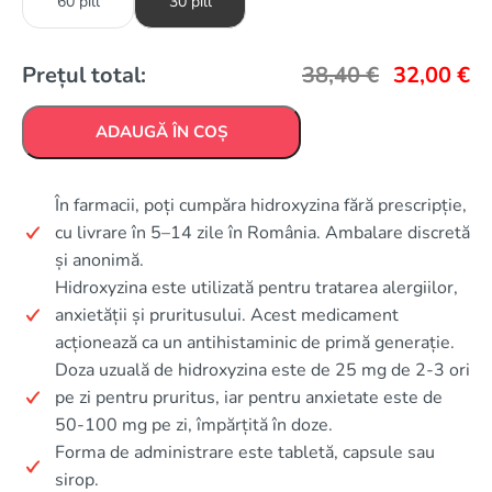
60 pill
30 pill
Prețul total:
38,40
€
32,00
€
ADAUGĂ ÎN COȘ
În farmacii, poți cumpăra hidroxyzina fără prescripție,
cu livrare în 5–14 zile în România. Ambalare discretă
și anonimă.
Hidroxyzina este utilizată pentru tratarea alergiilor,
anxietății și pruritusului. Acest medicament
acționează ca un antihistaminic de primă generație.
Doza uzuală de hidroxyzina este de 25 mg de 2-3 ori
pe zi pentru pruritus, iar pentru anxietate este de
50-100 mg pe zi, împărțită în doze.
Forma de administrare este tabletă, capsule sau
sirop.