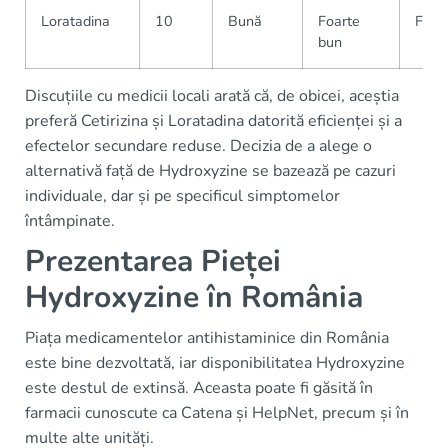
Loratadina
10
Bună
Foarte
Farm
bun
Discuțiile cu medicii locali arată că, de obicei, aceștia
preferă Cetirizina și Loratadina datorită eficienței și a
efectelor secundare reduse. Decizia de a alege o
alternativă față de Hydroxyzine se bazează pe cazuri
individuale, dar și pe specificul simptomelor
întâmpinate.
Prezentarea Pieței
Hydroxyzine în România
Piața medicamentelor antihistaminice din România
este bine dezvoltată, iar disponibilitatea Hydroxyzine
este destul de extinsă. Aceasta poate fi găsită în
farmacii cunoscute ca Catena și HelpNet, precum și în
multe alte unități.