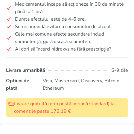
Medicamentul începe să acționeze în 30 de minute
până la 1 oră.
Durata efectului este de 4-6 ore.
Se recomandă evitarea consumului de alcool.
Cele mai comune efecte secundare includ
somnolență, gură uscată și amețeli.
Ai dori să încerci hidroxyzina fără prescripție?
Livrare urmăribilă
5-9 zile
Opțiuni de
Visa, Mastercard, Discovery, Bitcoin,
plată
Ethereum
Livrare gratuită (prin poștă aeriană standard) la
comenzile peste 172,19 €