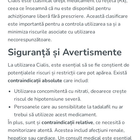
Cialis este clasificat drept medicament cu rețetă (Rx),
ceea ce înseamnă că nu este disponibil pentru
achiziționare liberă fără prescriere. Această clasificare
este importantă pentru a controla utilizarea sa și a
minimiza riscurile asociate cu utilizarea
necorespunzătoare.
Siguranță și Avertismente
La utilizarea Cialis, este esențial să se fie conștient de
potențialele riscuri și restricții care pot apărea. Există
contraindicații absolute
care includ:
Utilizarea concomitentă cu nitrati, deoarece crește
riscul de hipotensiune severă.
Persoanele care au sensibilitate la tadalafil nu ar
trebui să utilizeze acest medicament.
În plus, sunt și
contraindicații relative
, ce necesită o
monitorizare atentă. Acestea includ afecțiuni renale,
hepatice sau cardiace. Un consult medical este esențial