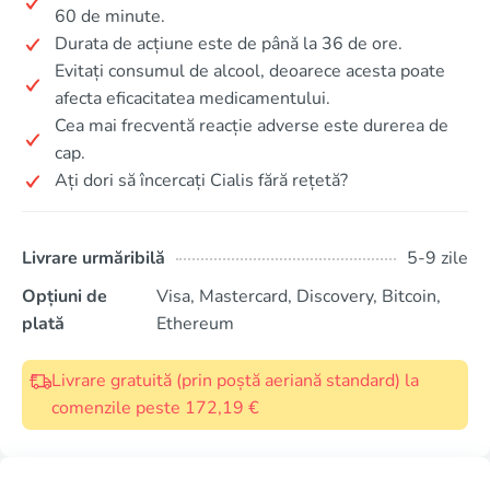
60 de minute.
Durata de acțiune este de până la 36 de ore.
Evitați consumul de alcool, deoarece acesta poate
afecta eficacitatea medicamentului.
Cea mai frecventă reacție adverse este durerea de
cap.
Ați dori să încercați Cialis fără rețetă?
Livrare urmăribilă
5-9 zile
Opțiuni de
Visa, Mastercard, Discovery, Bitcoin,
plată
Ethereum
Livrare gratuită (prin poștă aeriană standard) la
comenzile peste 172,19 €