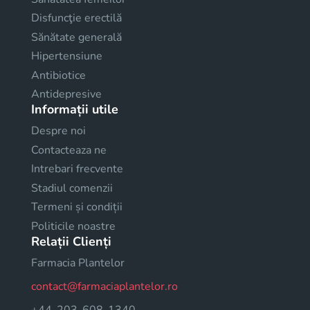
Disfuncţie erectilă
Sănătate generală
Hipertensiune
Antibiotice
Antidepresive
Informații utile
Despre noi
Contacteaza ne
Intrebari frecvente
Stadiul comenzii
Termeni și condiții
Politicile noastre
Relații Clienți
Farmacia Plantelor
contact@farmaciaplantelor.ro
+44-203-608-1340