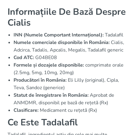
Informațiile De Bază Despre
Cialis
INN (Numele Comportant Internațional):
Tadalafil
Numele comerciale disponibile în România:
Cialis,
Adcirca, Tadalis, Apcalis, Megalis, Tadalafil generic
Cod ATC:
G04BE08
Formele și dozajele disponibile:
comprimate orale
(2.5mg, 5mg, 10mg, 20mg)
Producători în România:
Eli Lilly (original), Cipla,
Teva, Sandoz (generice)
Statut de înregistrare în România:
Aprobat de
ANMDMR, disponibil pe bază de rețetă (Rx)
Clasificare:
Medicament cu rețetă (Rx)
Ce Este Tadalafil
Tadalafil, ingredientul activ din cele mai multe