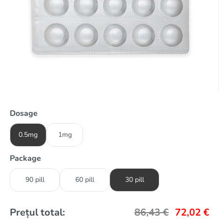
Dosage
0.5mg
1mg
Package
90 pill
60 pill
30 pill
Prețul total:
86,43
€
72,02
€