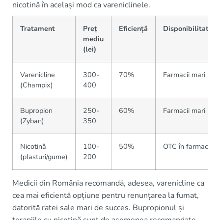
nicotină în același mod ca vareniclinele.
Tratament
Preț
Eficiență
Disponibilitate
mediu
(lei)
Varenicline
300-
70%
Farmacii mari
(Champix)
400
Bupropion
250-
60%
Farmacii mari
(Zyban)
350
Nicotină
100-
50%
OTC în farmacii
(plasturi/gume)
200
Medicii din România recomandă, adesea, varenicline ca
cea mai eficientă opțiune pentru renunțarea la fumat,
datorită ratei sale mari de succes. Bupropionul și