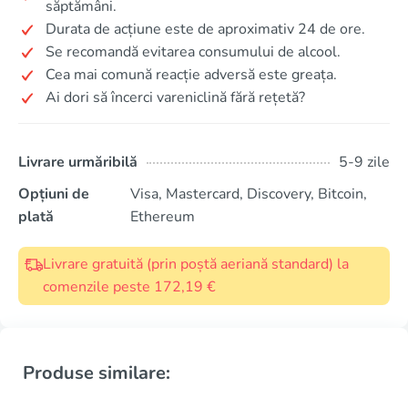
săptămâni.
Durata de acțiune este de aproximativ 24 de ore.
Se recomandă evitarea consumului de alcool.
Cea mai comună reacție adversă este greața.
Ai dori să încerci vareniclină fără rețetă?
Livrare urmăribilă
5-9 zile
Opțiuni de
Visa, Mastercard, Discovery, Bitcoin,
plată
Ethereum
Livrare gratuită (prin poștă aeriană standard) la
comenzile peste 172,19 €
Produse similare: