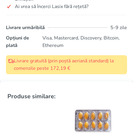
Ai vrea să încerci Lasix fără rețetă?
Livrare urmăribilă
5-9 zile
Opțiuni de
Visa, Mastercard, Discovery, Bitcoin,
plată
Ethereum
Livrare gratuită (prin poștă aeriană standard) la
comenzile peste 172,19 €
Produse similare: