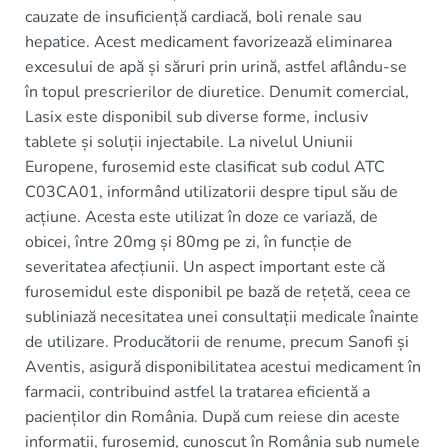
cauzate de insuficiență cardiacă, boli renale sau
hepatice. Acest medicament favorizează eliminarea
excesului de apă și săruri prin urină, astfel aflându-se
în topul prescrierilor de diuretice. Denumit comercial,
Lasix este disponibil sub diverse forme, inclusiv
tablete și soluții injectabile. La nivelul Uniunii
Europene, furosemid este clasificat sub codul ATC
C03CA01, informând utilizatorii despre tipul său de
acțiune. Acesta este utilizat în doze ce variază, de
obicei, între 20mg și 80mg pe zi, în funcție de
severitatea afecțiunii. Un aspect important este că
furosemidul este disponibil pe bază de rețetă, ceea ce
subliniază necesitatea unei consultații medicale înainte
de utilizare. Producătorii de renume, precum Sanofi și
Aventis, asigură disponibilitatea acestui medicament în
farmacii, contribuind astfel la tratarea eficientă a
pacienților din România. După cum reiese din aceste
informații, furosemid, cunoscut în România sub numele