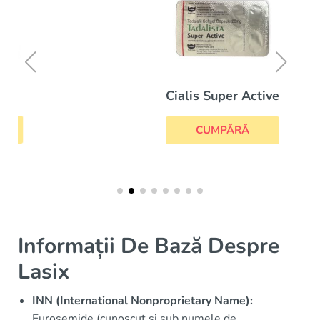
Cialis Super Active
CUMPĂRĂ
Informații De Bază Despre
Lasix
INN (International Nonproprietary Name):
Furosemide (cunoscut și sub numele de