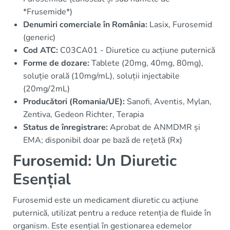
*Frusemide*)
Denumiri comerciale în România:
Lasix, Furosemid
(generic)
Cod ATC:
C03CA01 - Diuretice cu acțiune puternică
Forme de dozare:
Tablete (20mg, 40mg, 80mg),
soluție orală (10mg/mL), soluții injectabile
(20mg/2mL)
Producători (Romania/UE):
Sanofi, Aventis, Mylan,
Zentiva, Gedeon Richter, Terapia
Status de înregistrare:
Aprobat de ANMDMR și
EMA; disponibil doar pe bază de rețetă (Rx)
Furosemid: Un Diuretic
Esențial
Furosemid este un medicament diuretic cu acțiune
puternică, utilizat pentru a reduce retenția de fluide în
organism. Este esențial în gestionarea edemelor