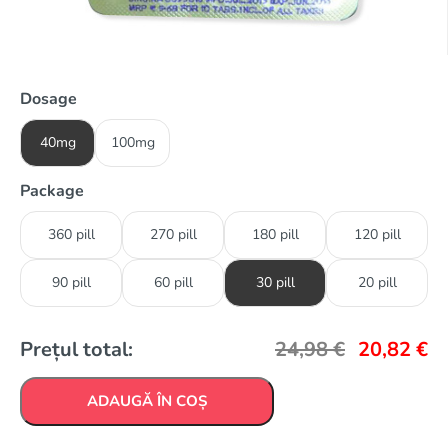
Dosage
40mg
100mg
Package
360 pill
270 pill
180 pill
120 pill
90 pill
60 pill
30 pill
20 pill
Prețul total:
24,98
€
20,82
€
ADAUGĂ ÎN COȘ