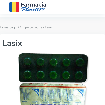
Prima pagină
/
Hipertensiune
/ Lasix
Lasix