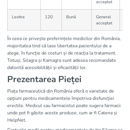
acceptat
onl
Levitra
120
Bună
General
Fa
acceptat
În ceea ce privește preferințele medicilor din România,
majoritatea tind să lase libertatea pacientului de a
alege, în funcție de costuri și de reacția la tratament.
Totuși, Silagra și Kamagra sunt adesea recomandate
datorită acessibilității și eficacității lor.
Prezentarea Pieței
Piața farmaceutică din România oferă o varietate de
opțiuni pentru medicamentele împotriva disfuncției
erectile. Medicul sau farmacistul poate sugera farmacii
unde pot fi găsite aceste produse, cum ar fi Catena și
HelpNet.
Costurile medii pentru medicamentele de tip Silagra se