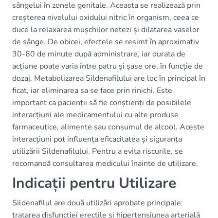
sângelui în zonele genitale. Aceasta se realizează prin
creșterea nivelului oxidului nitric în organism, ceea ce
duce la relaxarea mușchilor netezi și dilatarea vaselor
de sânge. De obicei, efectele se resimt în aproximativ
30-60 de minute după administrare, iar durata de
acțiune poate varia între patru și șase ore, în funcție de
dozaj. Metabolizarea Sildenafilului are loc în principal în
ficat, iar eliminarea sa se face prin rinichi. Este
important ca pacienții să fie conștienți de posibilele
interacțiuni ale medicamentului cu alte produse
farmaceutice, alimente sau consumul de alcool. Aceste
interacțiuni pot influența eficacitatea și siguranța
utilizării Sildenafilului. Pentru a evita riscurile, se
recomandă consultarea medicului înainte de utilizare.
Indicații pentru Utilizare
Sildenafilul are două utilizări aprobate principale:
tratarea disfuncției erectile și hipertensiunea arterială