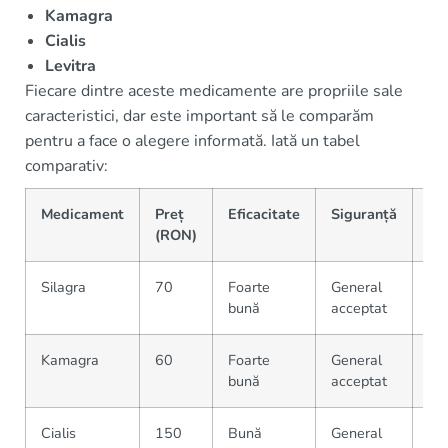
Kamagra
Cialis
Levitra
Fiecare dintre aceste medicamente are propriile sale
caracteristici, dar este important să le comparăm
pentru a face o alegere informată. Iată un tabel
comparativ:
Medicament
Preț
Eficacitate
Siguranță
Di
(RON)
Silagra
70
Foarte
General
Far
bună
acceptat
onl
Kamagra
60
Foarte
General
On
bună
acceptat
Cialis
150
Bună
General
Far