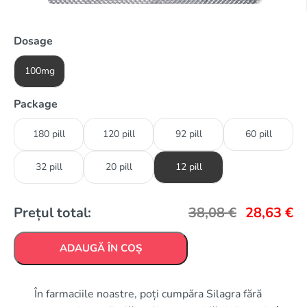
Dosage
100mg
Package
180 pill
120 pill
92 pill
60 pill
32 pill
20 pill
12 pill
Prețul total:
38,08
€
28,63
€
ADAUGĂ ÎN COȘ
În farmaciile noastre, poți cumpăra Silagra fără