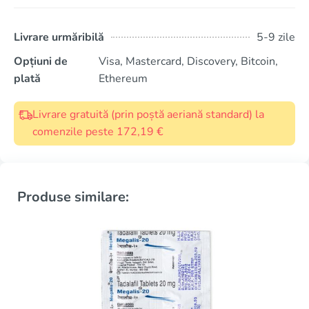
Livrare urmăribilă
5-9 zile
Opțiuni de
Visa, Mastercard, Discovery, Bitcoin,
plată
Ethereum
Livrare gratuită (prin poștă aeriană standard) la
comenzile peste 172,19 €
Produse similare: