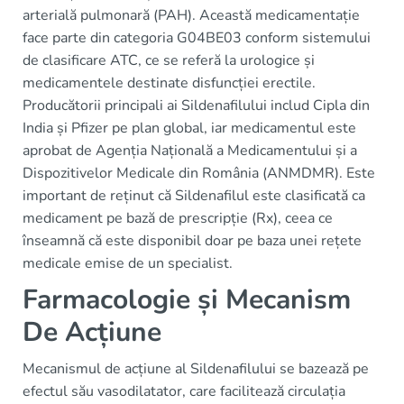
arterială pulmonară (PAH). Această medicamentație
face parte din categoria G04BE03 conform sistemului
de clasificare ATC, ce se referă la urologice și
medicamentele destinate disfuncției erectile.
Producătorii principali ai Sildenafilului includ Cipla din
India și Pfizer pe plan global, iar medicamentul este
aprobat de Agenția Națională a Medicamentului și a
Dispozitivelor Medicale din România (ANMDMR). Este
important de reținut că Sildenafilul este clasificată ca
medicament pe bază de prescripție (Rx), ceea ce
înseamnă că este disponibil doar pe baza unei rețete
medicale emise de un specialist.
Farmacologie și Mecanism
De Acțiune
Mecanismul de acțiune al Sildenafilului se bazează pe
efectul său vasodilatator, care facilitează circulația