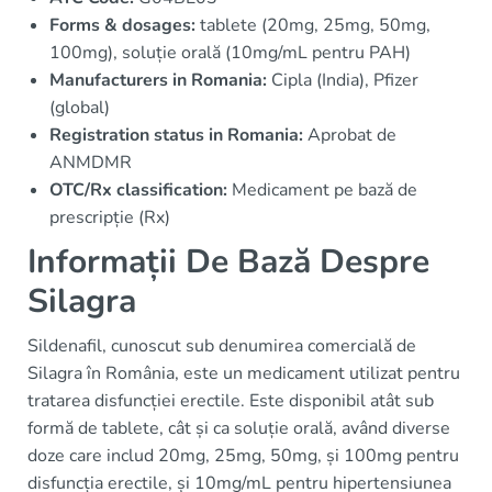
Forms & dosages:
tablete (20mg, 25mg, 50mg,
100mg), soluție orală (10mg/mL pentru PAH)
Manufacturers in Romania:
Cipla (India), Pfizer
(global)
Registration status in Romania:
Aprobat de
ANMDMR
OTC/Rx classification:
Medicament pe bază de
prescripție (Rx)
Informații De Bază Despre
Silagra
Sildenafil, cunoscut sub denumirea comercială de
Silagra în România, este un medicament utilizat pentru
tratarea disfuncției erectile. Este disponibil atât sub
formă de tablete, cât și ca soluție orală, având diverse
doze care includ 20mg, 25mg, 50mg, și 100mg pentru
disfuncția erectile, și 10mg/mL pentru hipertensiunea