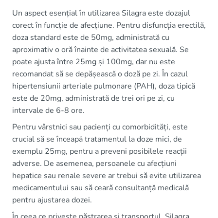
Un aspect esențial în utilizarea Silagra este dozajul
corect în funcție de afecțiune. Pentru disfuncția erectilă,
doza standard este de 50mg, administrată cu
aproximativ o oră înainte de activitatea sexuală. Se
poate ajusta între 25mg și 100mg, dar nu este
recomandat să se depășească o doză pe zi. În cazul
hipertensiunii arteriale pulmonare (PAH), doza tipică
este de 20mg, administrată de trei ori pe zi, cu
intervale de 6-8 ore.
Pentru vârstnici sau pacienți cu comorbidități, este
crucial să se înceapă tratamentul la doze mici, de
exemplu 25mg, pentru a preveni posibilele reacții
adverse. De asemenea, persoanele cu afecțiuni
hepatice sau renale severe ar trebui să evite utilizarea
medicamentului sau să ceară consultanță medicală
pentru ajustarea dozei.
În ceea ce privește păstrarea și transportul, Silagra