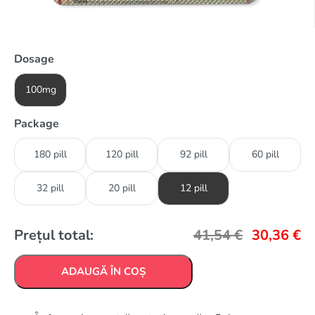
Dosage
100mg
Package
180 pill
120 pill
92 pill
60 pill
32 pill
20 pill
12 pill
Prețul total:
41,54
€
30,36
€
ADAUGĂ ÎN COȘ