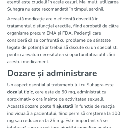
atentă este crucială în acele cazuri. Mai mult, utilizarea
Suhagra nu este recomandată în timpul sarcinii.
Această medicație are o eficiență dovedită în
tratamentul disfuncției erectile, fiind aprobată de către
organisme precum EMA și FDA. Pacienții care
consideră că se confruntă cu probleme de sănătate
legate de potență ar trebui să discute cu un specialist,
pentru a evalua necesitatea și oportunitatea utilizării
acestui medicament.
Dozare și administrare
Un aspect esențial al tratamentului cu Suhagra este
dozajul tipic
, care este de 50 mg, administrat cu
aproximativ o oră înainte de activitatea sexuală.
Această dozare poate fi
ajustată
în funcție de reacția
individuală a pacientului, fiind permisă creșterea la 100
mg sau reducerea la 25 mg. Este important să se
înțeleagă cum se pot face
ajustări specifice
pentru