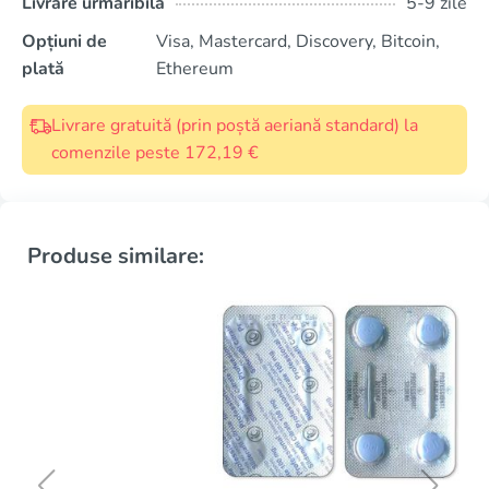
Livrare urmăribilă
5-9 zile
Opțiuni de
Visa, Mastercard, Discovery, Bitcoin,
plată
Ethereum
Livrare gratuită (prin poștă aeriană standard) la
comenzile peste 172,19 €
Produse similare: