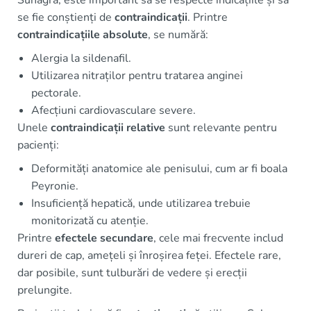
Suhagra, este important să se respecte indicațiile și să
se fie conștienți de
contraindicații
. Printre
contraindicațiile absolute
, se numără:
Alergia la sildenafil.
Utilizarea nitraților pentru tratarea anginei
pectorale.
Afecțiuni cardiovasculare severe.
Unele
contraindicații relative
sunt relevante pentru
pacienți:
Deformități anatomice ale penisului, cum ar fi boala
Peyronie.
Insuficiență hepatică, unde utilizarea trebuie
monitorizată cu atenție.
Printre
efectele secundare
, cele mai frecvente includ
dureri de cap, amețeli și înroșirea feței. Efectele rare,
dar posibile, sunt tulburări de vedere și erecții
prelungite.