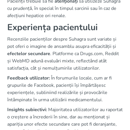
Pacienții trebuie să fie
atenționați
să utilizeze Suhagra
cu prudență, în special în timpul sarcinii sau în caz de
afecțiuni hepatice ori renale.
Experiența pacientului
Recenziile pacienților despre Suhagra sunt variate și
pot oferi o imagine de ansamblu asupra eficacității și
efectelor secundare
. Platforme ca Drugs.com, Reddit
și WebMD adună evaluări mixte, reflectând atât
satisfacția, cât și nemulțumirile utilizatorilor.
Feedback utilizator:
În forumurile locale, cum ar fi
grupurile de Facebook, pacienții își împărtășesc
experiențele, subliniind realizările și provocările
întâmpinate în urma utilizării medicamentului.
Insights subiectivi:
Majoritatea utilizatorilor au raportat
o creștere a încrederii în sine, dar au menționat și
apariția unor efecte secundare care pot fi deranjante,