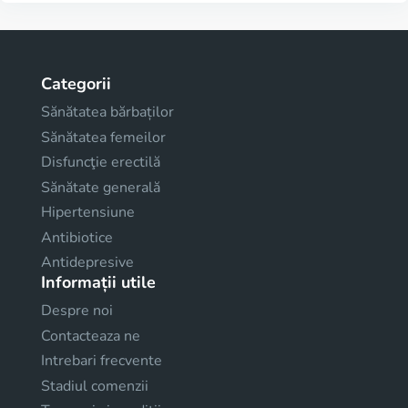
Categorii
Sănătatea bărbaților
Sănătatea femeilor
Disfuncţie erectilă
Sănătate generală
Hipertensiune
Antibiotice
Antidepresive
Informații utile
Despre noi
Contacteaza ne
Intrebari frecvente
Stadiul comenzii