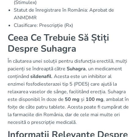
(Stimulex)
Statut de înregistrare în România: Aprobat de
ANMDMR
Clasificare: Prescripție (Rx)
Ceea Ce Trebuie Să Știți
Despre Suhagra
În căutarea unei soluții pentru disfuncția erectilă, mulți
pacienți se îndreaptă către
Suhagra
, un medicament
conținând
sildenafil
. Acesta este un inhibitor al
enzimei fosfodiesterazei tip 5 (PDE5) care ajută la
relaxarea vaselor de sânge, facilitând erecția. Suhagra
este disponibil în doze de
50 mg
și
100 mg
, ambalat în
foițe de câte patru tablete. Acesta poate fi cumpărat de
la farmaciile din România, dar de cele mai multe ori
necesită o prescripție medicală.
Informații Relevante Despre