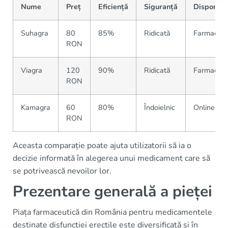
Nume
Preț
Eficiență
Siguranță
Disponibil
Suhagra
80
85%
Ridicată
Farmacii m
RON
Viagra
120
90%
Ridicată
Farmacii m
RON
Kamagra
60
80%
Îndoielnic
Online
RON
Aceasta comparație poate ajuta utilizatorii să ia o
decizie informată în alegerea unui medicament care să
se potrivească nevoilor lor.
Prezentare generală a pieței
Piața farmaceutică din România pentru medicamentele
destinate disfuncției erectile este diversificată și în