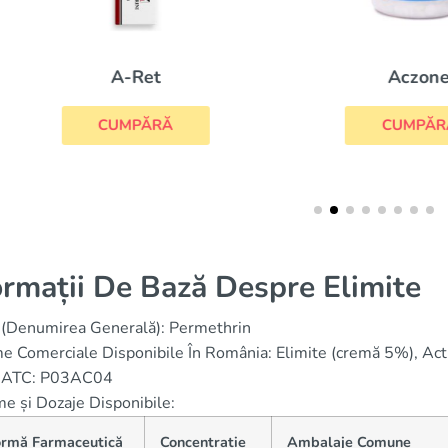
A-Ret
Aczone
CUMPĂRĂ
CUMPĂRĂ
ormații De Bază Despre Elimite
 (Denumirea Generală): Permethrin
 Comerciale Disponibile În România: Elimite (cremă 5%), Actic
 ATC: P03AC04
e și Dozaje Disponibile:
ormă Farmaceutică
Concentrație
Ambalaje Comune