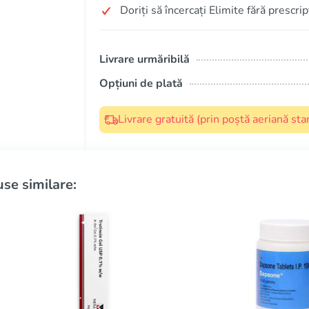
Doriți să încercați Elimite fără prescri
Livrare urmăribilă
Opțiuni de plată
Livrare gratuită (prin poștă aeriană s
se similare: