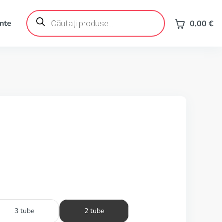
Products
search
ente
0,00
€
3 tube
2 tube