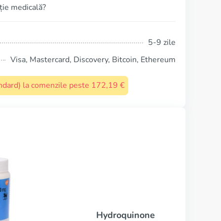
pție medicală?
5-9 zile
Visa, Mastercard, Discovery, Bitcoin, Ethereum
tandard) la comenzile peste 172,19 €