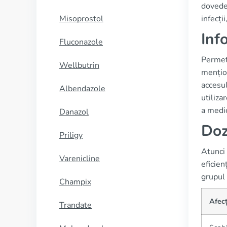
dovedeș
Misoprostol
infecți
Inf
Fluconazole
Permeth
Wellbutrin
mențion
accesu
Albendazole
utiliza
a medic
Danazol
Doz
Priligy
Atunci 
Varenicline
eficien
grupul 
Champix
Afec
Trandate