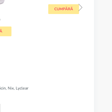
Hydroquinone
CUMPĂRĂ
in, Nix, Lyclear