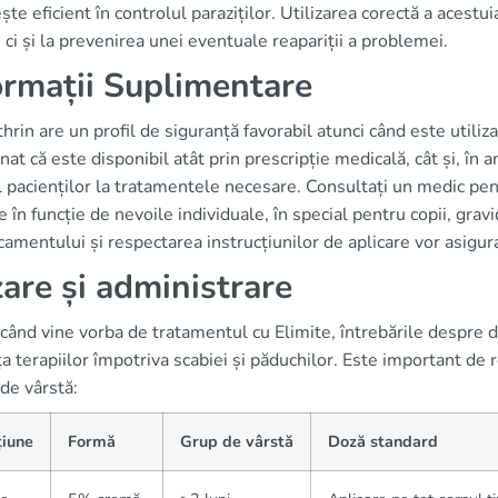
te eficient în controlul paraziților. Utilizarea corectă a acestu
i, ci și la prevenirea unei eventuale reapariții a problemei.
ormații Suplimentare
rin are un profil de siguranță favorabil atunci când este utiliz
at că este disponibil atât prin prescripție medicală, cât și, în an
l pacienților la tratamentele necesare. Consultați un medic pe
re în funcție de nevoile individuale, în special pentru copii, gra
amentului și respectarea instrucțiunilor de aplicare vor asigur
are și administrare
când vine vorba de tratamentul cu Elimite, întrebările despre 
ța terapiilor împotriva scabiei și păduchilor. Este important de r
de vârstă:
țiune
Formă
Grup de vârstă
Doză standard