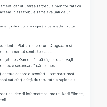
ament, dar utilizarea sa trebuie monitorizată cu
ceeași clasă trebuie să fie evaluați de un
eriență de utilizare sigură a permethrin-ului.
nt abundente. Platforme precum Drugs.com și
are tratamentul combate scabia.
riențele lor. Oamenii împărtășesc observații
ele efecte secundare întâmpinate.
enționează despre disconfortul temporar post-
ază satisfacția față de rezultatele rapide ale
ea unei decizii informate asupra utilizării Elimite,
enii.