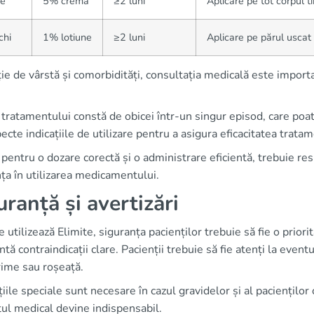
ie
5% cremă
≥2 luni
Aplicare pe tot corpul 
chi
1% lotiune
≥2 luni
Aplicare pe părul uscat
ție de vârstă și comorbidități, consultația medicală este importa
tratamentului constă de obicei într-un singur episod, care poat
ecte indicațiile de utilizare pentru a asigura eficacitatea tratam
 pentru o dozare corectă și o administrare eficientă, trebuie re
ța în utilizarea medicamentului.
uranță și avertizări
 utilizează Elimite, siguranța pacienților trebuie să fie o priori
ntă contraindicații clare. Pacienții trebuie să fie atenți la even
ime sau roșeață.
iile speciale sunt necesare în cazul gravidelor și al pacienților 
ul medical devine indispensabil.