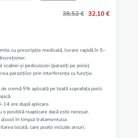
38,52
€
32,10
€
mite cu prescripție medicală, livrare rapidă în 5–
iscreționer.
 scabiei și pediculozei (paraziți pe piele).
ea paraziților prin interferența cu funcția
de cremă 5% aplicată pe toată suprafața pielii.
pică.
–14 ore după aplicare.
u o posibilă reaplicare dacă este necesar.
lcool în timpul tratamentului.
tarea locală, care poate include arsuri,