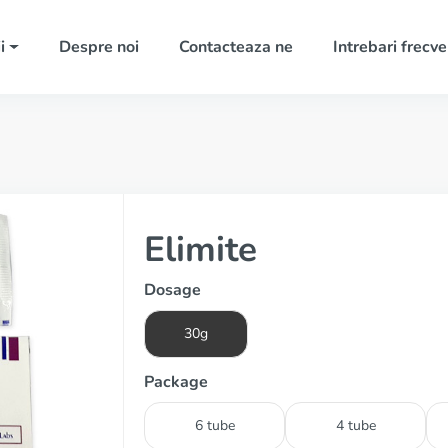
i
Despre noi
Contacteaza ne
Intrebari frecv
Elimite
Dosage
30g
Package
6 tube
4 tube