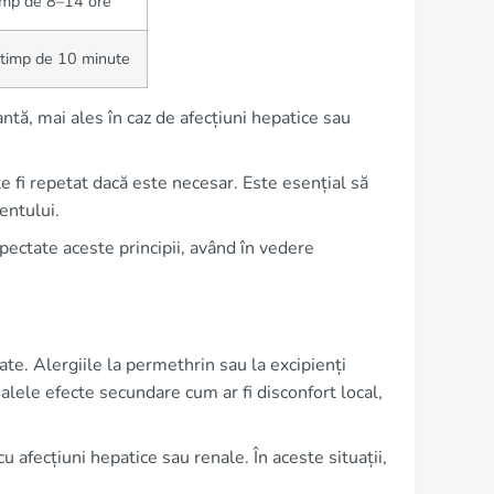
timp de 8–14 ore
 timp de 10 minute
ntă, mai ales în caz de afecțiuni hepatice sau
e fi repetat dacă este necesar. Este esențial să
entului.
spectate aceste principii, având în vedere
tate. Alergiile la permethrin sau la excipienți
tualele efecte secundare cum ar fi disconfort local,
cu afecțiuni hepatice sau renale. În aceste situații,