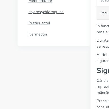
Scab
Mebendazole
Hydroxychloroquine
Pădu
Praziquantel
În func
renale.
Ivermectin
Durata 
se resp
Astfel,
siguran
Sig
Când se
reprezi
mâncăr
Precauț
consult