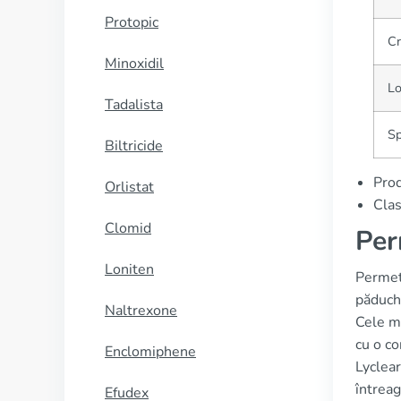
Protopic
Cr
Minoxidil
Lo
Tadalista
Sp
Biltricide
Prod
Orlistat
Clas
Clomid
Per
Loniten
Permeth
păduchi
Naltrexone
Cele ma
cu o co
Enclomiphene
Lyclear
întrea
Efudex