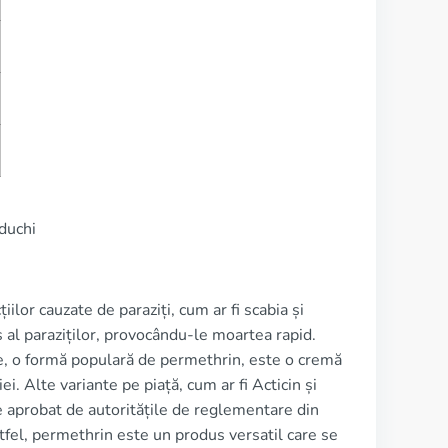
duchi
lor cauzate de paraziți, cum ar fi scabia și
s al paraziților, provocându-le moartea rapid.
te, o formă populară de permethrin, este o cremă
i. Alte variante pe piață, cum ar fi Acticin și
te aprobat de autoritățile de reglementare din
fel, permethrin este un produs versatil care se