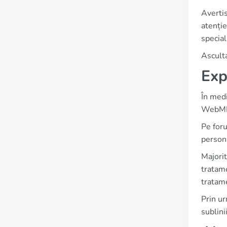
Avertis
atenție
special
Asculta
Exp
În medi
WebMD p
Pe foru
persona
Majorit
tratame
tratame
Prin ur
sublini