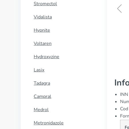
Stromectol
Vidalista
Tazorac
Hypnite
CUMPĂRĂ
Voltaren
Hydroxyzine
Lasix
Inf
Tadagra
INN
Campral
Nume
Cod
Medrol
Form
Metronidazole
F