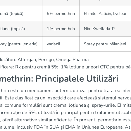
emă (topică)
5% permethrin
Elimite, Acticin, Lyclear
tiune (topică)
1% permethrin
Nix, Kwellada-P
ray (pentru lenjerie)
variază
Spray pentru păianjeni
ucători: Allergan, Perrigo, Omega Pharma
ificare: Rx pentru cremă 5%; 1% lotiune uneori OTC pentru pă
methrin: Principalele Utilizări
rin este un medicament puternic utilizat pentru tratarea infecții
i. Este clasificat ca un insecticid care afectează sistemul nervo
i comune formulări sunt crema, loțiunea și spray-urile. Elimi
ncentrație de 5%, utilizată în principal pentru tratamentul scabie
, oferă alternative similar eficiente. În prezent, permethrin es
ga lume, inclusiv FDA în SUA și EMA în Uniunea Europeană. Ast