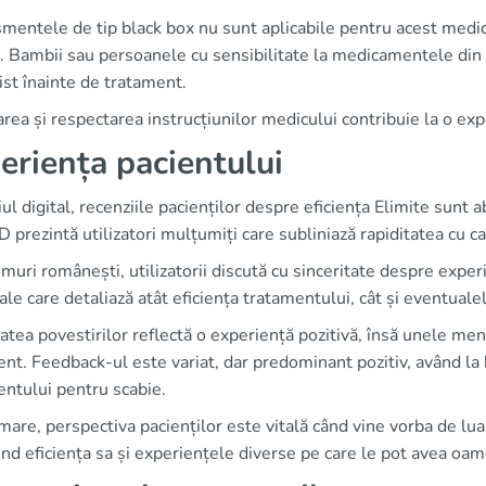
mentele de tip black box nu sunt aplicabile pentru acest medic
. Bambii sau persoanele cu sensibilitate la medicamentele din a
ist înainte de tratament.
rea și respectarea instrucțiunilor medicului contribuie la o exp
eriența pacientului
ul digital, recenziile pacienților despre eficiența Elimite su
rezintă utilizatori mulțumiți care subliniază rapiditatea cu c
muri românești, utilizatorii discută cu sinceritate despre expe
le care detaliază atât eficiența tratamentului, cât și eventual
atea povestirilor reflectă o experiență pozitivă, însă unele m
nt. Feedback-ul este variat, dar predominant pozitiv, având la b
ntului pentru scabie.
mare, perspectiva pacienților este vitală când vine vorba de luar
ind eficiența sa și experiențele diverse pe care le pot avea oam