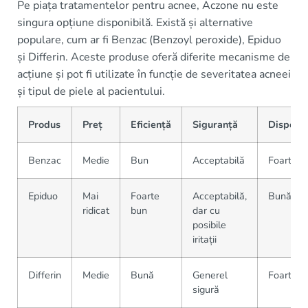
Pe piața tratamentelor pentru acnee, Aczone nu este
singura opțiune disponibilă. Există și alternative
populare, cum ar fi Benzac (Benzoyl peroxide), Epiduo
și Differin. Aceste produse oferă diferite mecanisme de
acțiune și pot fi utilizate în funcție de severitatea acneei
și tipul de piele al pacientului.
Produs
Preț
Eficiență
Siguranță
Disponib
Benzac
Medie
Bun
Acceptabilă
Foarte b
Epiduo
Mai
Foarte
Acceptabilă,
Bună
ridicat
bun
dar cu
posibile
iritații
Differin
Medie
Bună
Generel
Foarte b
sigură