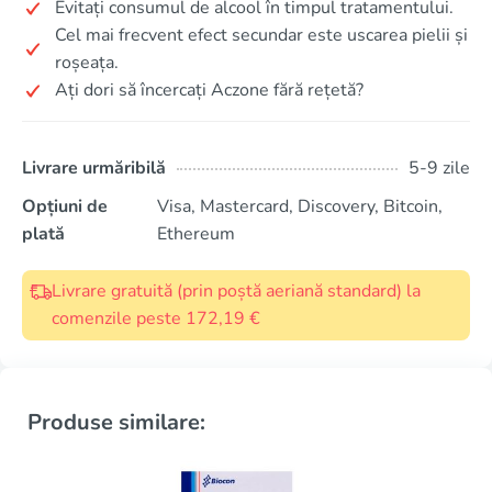
Evitați consumul de alcool în timpul tratamentului.
Cel mai frecvent efect secundar este uscarea pielii și
roșeața.
Ați dori să încercați Aczone fără rețetă?
Livrare urmăribilă
5-9 zile
Opțiuni de
Visa, Mastercard, Discovery, Bitcoin,
plată
Ethereum
Livrare gratuită (prin poștă aeriană standard) la
comenzile peste 172,19 €
Produse similare: