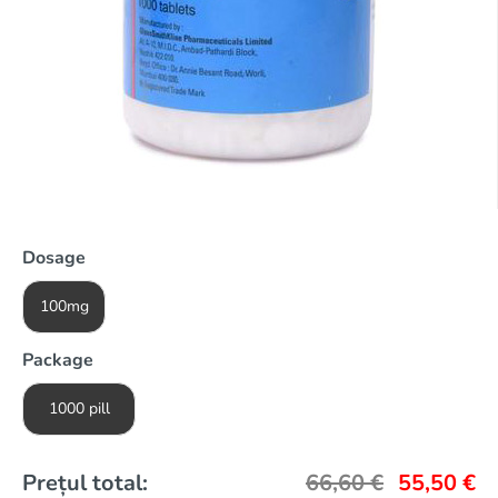
Dosage
100mg
Package
1000 pill
Prețul total:
66,60
€
55,50
€