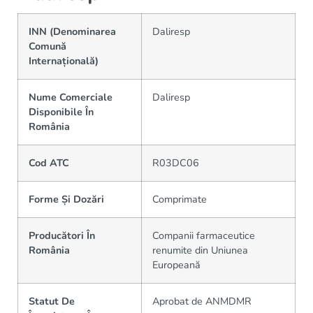
INN (Denominarea
Daliresp
Comună
Internațională)
Nume Comerciale
Daliresp
Disponibile În
România
Cod ATC
R03DC06
Forme Și Dozări
Comprimate
Producători În
Companii farmaceutice
România
renumite din Uniunea
Europeană
Statut De
Aprobat de ANMDMR