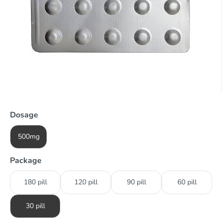
Dosage
500mg
Package
180 pill
120 pill
90 pill
60 pill
30 pill