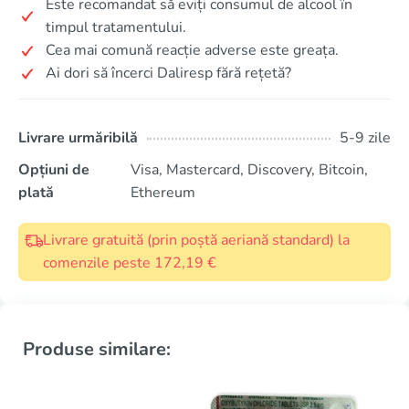
Este recomandat să eviți consumul de alcool în
timpul tratamentului.
Cea mai comună reacție adverse este greața.
Ai dori să încerci Daliresp fără rețetă?
Livrare urmăribilă
5-9 zile
Opțiuni de
Visa, Mastercard, Discovery, Bitcoin,
plată
Ethereum
Livrare gratuită (prin poștă aeriană standard) la
comenzile peste 172,19 €
Produse similare: