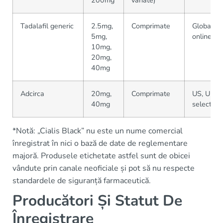
200mg
variate)
Tadalafil generic
2.5mg,
Comprimate
Global (R
5mg,
online)
10mg,
20mg,
40mg
Adcirca
20mg,
Comprimate
US, UE, r
40mg
selectate
*Notă: „Cialis Black” nu este un nume comercial
înregistrat în nici o bază de date de reglementare
majoră. Produsele etichetate astfel sunt de obicei
vândute prin canale neoficiale și pot să nu respecte
standardele de siguranță farmaceutică.
Producători Și Statut De
Înregistrare