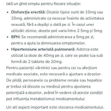
Iată un ghid simplu pentru fiecare situație:
Disfuncția erectilă:
Dozele tipice sunt de 10mg sau
20mg, administrate ca necesar înainte de activitatea
sexuală, fără a depăși o dată pe zi. În cazul unei
utilizări zilnice, dozele pot varia între 2.5mg și 5mg.
BPH:
Se recomandă administrarea a 5mg pe zi,
pentru a ajuta la diminuarea simptomelor.
Hipertensiune arterială pulmonară:
Adcirca este
utilizat la doze de 40mg pe zi, care se poate lua sub
formă de 2 tablete de 20mg.
Pentru pacienții vârstnici sau pentru cei cu afecțiuni
medicale asociate, este necesară o ajustare a dozelor.
De pildă, persoanele cu probleme renale sau hepatice
ar trebui să discute cu medicul pentru ajustarea
potențială a dozelor, având în vedere că aceste condiții
pot influența metabolismul medicamentului.
Un alt aspect important este stocarea medicamentului.