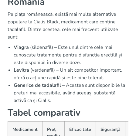
România
Pe piața românească, există mai multe alternative
populare la Cialis Black, medicament care conține
tadalafil. Dintre acestea, cele mai frecvent utilizate
sunt:
Viagra
(sildenafil) – Este unul dintre cele mai
cunoscute tratamente pentru disfuncția erectilă și
este disponibil în diverse doze.
Levitra
(vardenafil) – Un alt competitor important,
oferă o acțiune rapidă și este bine tolerat.
Generice de tadalafil
– Acestea sunt disponibile la
prețuri mai accesibile, având aceeași substanță
activă ca și Cialis.
Tabel comparativ
Medicament
Preț
Eficacitate
Siguranță
Di
mediu