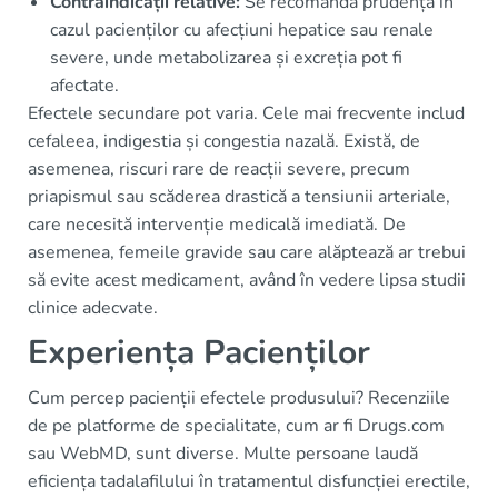
Contraindicații relative:
Se recomandă prudență în
cazul pacienților cu afecțiuni hepatice sau renale
severe, unde metabolizarea și excreția pot fi
afectate.
Efectele secundare pot varia. Cele mai frecvente includ
cefaleea, indigestia și congestia nazală. Există, de
asemenea, riscuri rare de reacții severe, precum
priapismul sau scăderea drastică a tensiunii arteriale,
care necesită intervenție medicală imediată. De
asemenea, femeile gravide sau care alăptează ar trebui
să evite acest medicament, având în vedere lipsa studii
clinice adecvate.
Experiența Pacienților
Cum percep pacienții efectele produsului? Recenziile
de pe platforme de specialitate, cum ar fi Drugs.com
sau WebMD, sunt diverse. Multe persoane laudă
eficiența tadalafilului în tratamentul disfuncției erectile,