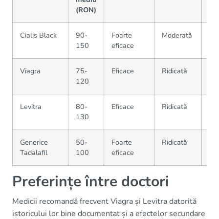
(RON)
Cialis Black
90-
Foarte
Moderată
Onl
150
eficace
ne
Viagra
75-
Eficace
Ridicată
Far
120
Levitra
80-
Eficace
Ridicată
Far
130
Generice
50-
Foarte
Ridicată
Far
Tadalafil
100
eficace
onl
Preferințe între doctori
Medicii recomandă frecvent Viagra și Levitra datorită
istoricului lor bine documentat și a efectelor secundare