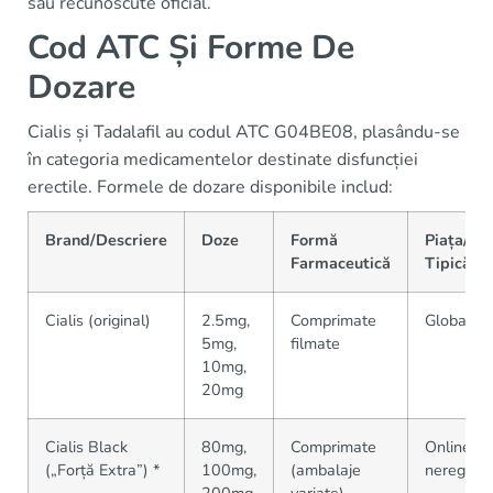
sau recunoscute oficial.
Cod ATC Și Forme De
Dozare
Cialis și Tadalafil au codul ATC G04BE08, plasându-se
în categoria medicamentelor destinate disfuncției
erectile. Formele de dozare disponibile includ:
Brand/Descriere
Doze
Formă
Piața/Su
Farmaceutică
Tipică
Cialis (original)
2.5mg,
Comprimate
Global (R
5mg,
filmate
10mg,
20mg
Cialis Black
80mg,
Comprimate
Online,
(„Forță Extra”) *
100mg,
(ambalaje
nereglem