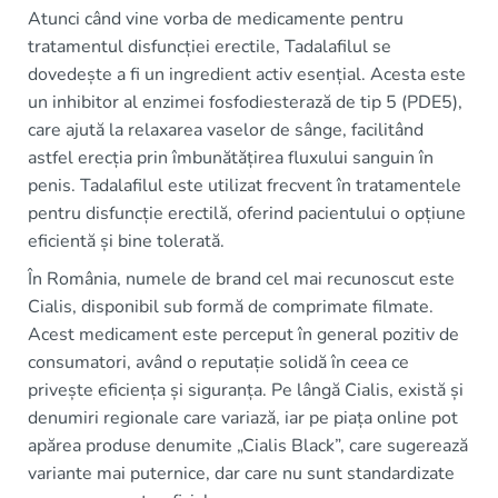
Atunci când vine vorba de medicamente pentru
tratamentul disfuncției erectile, Tadalafilul se
dovedește a fi un ingredient activ esențial. Acesta este
un inhibitor al enzimei fosfodiesterază de tip 5 (PDE5),
care ajută la relaxarea vaselor de sânge, facilitând
astfel erecția prin îmbunătățirea fluxului sanguin în
penis. Tadalafilul este utilizat frecvent în tratamentele
pentru disfuncție erectilă, oferind pacientului o opțiune
eficientă și bine tolerată.
În România, numele de brand cel mai recunoscut este
Cialis, disponibil sub formă de comprimate filmate.
Acest medicament este perceput în general pozitiv de
consumatori, având o reputație solidă în ceea ce
privește eficiența și siguranța. Pe lângă Cialis, există și
denumiri regionale care variază, iar pe piața online pot
apărea produse denumite „Cialis Black”, care sugerează
variante mai puternice, dar care nu sunt standardizate