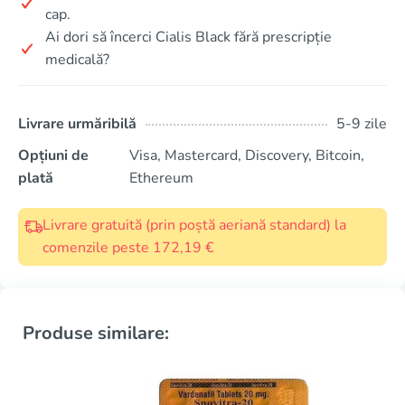
cap.
Ai dori să încerci Cialis Black fără prescripție
medicală?
Livrare urmăribilă
5-9 zile
Opțiuni de
Visa, Mastercard, Discovery, Bitcoin,
plată
Ethereum
Livrare gratuită (prin poștă aeriană standard) la
comenzile peste 172,19 €
Produse similare: