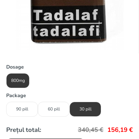
Dosage
800mg
Package
90 pill
60 pill
30 pill
Prețul total:
340,45
€
156,19
€