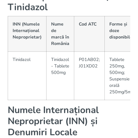
Tinidazol
INN (Numele
Nume
Cod ATC
Forme și
Internațional
de
doze
Neproprietar)
marcă în
disponibile
România
Tinidazol
Tinidazol
P01AB02;
Tablete
- Tablete
J01XD02
250mg,
500mg
500mg;
Suspensie
orală
250mg/5mL
Numele Internațional
Neproprietar (INN) și
Denumiri Locale