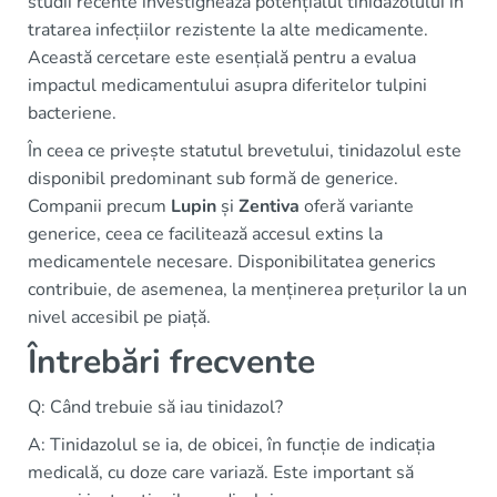
studii recente investighează potențialul tinidazolului în
tratarea infecțiilor rezistente la alte medicamente.
Această cercetare este esențială pentru a evalua
impactul medicamentului asupra diferitelor tulpini
bacteriene.
În ceea ce privește statutul brevetului, tinidazolul este
disponibil predominant sub formă de generice.
Companii precum
Lupin
și
Zentiva
oferă variante
generice, ceea ce facilitează accesul extins la
medicamentele necesare. Disponibilitatea generics
contribuie, de asemenea, la menținerea prețurilor la un
nivel accesibil pe piață.
Întrebări frecvente
Q: Când trebuie să iau tinidazol?
A: Tinidazolul se ia, de obicei, în funcție de indicația
medicală, cu doze care variază. Este important să