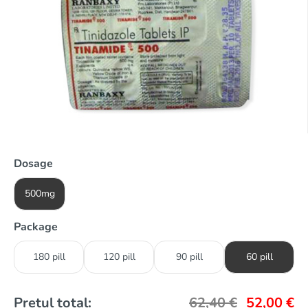
Dosage
500mg
Package
180 pill
120 pill
90 pill
60 pill
Prețul total:
62,40
€
52,00
€