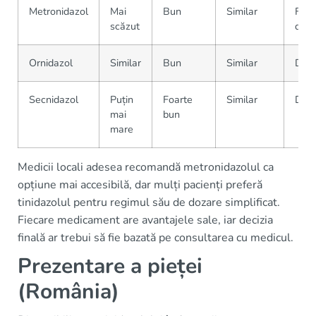
Metronidazol
Mai
Bun
Similar
Foar
scăzut
dispo
Ornidazol
Similar
Bun
Similar
Disp
Secnidazol
Puțin
Foarte
Similar
Disp
mai
bun
mare
Medicii locali adesea recomandă metronidazolul ca
opțiune mai accesibilă, dar mulți pacienți preferă
tinidazolul pentru regimul său de dozare simplificat.
Fiecare medicament are avantajele sale, iar decizia
finală ar trebui să fie bazată pe consultarea cu medicul.
Prezentare a pieței
(România)