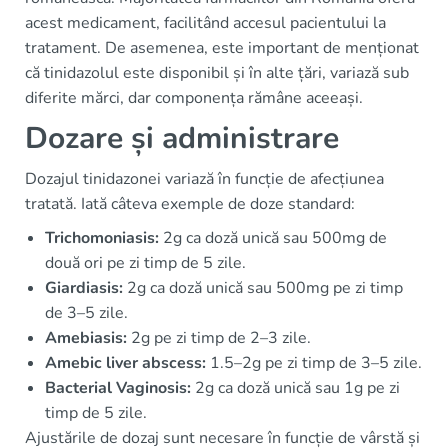
acest medicament, facilitând accesul pacientului la
tratament. De asemenea, este important de menționat
că tinidazolul este disponibil și în alte țări, variază sub
diferite mărci, dar componența rămâne aceeași.
Dozare și administrare
Dozajul tinidazonei variază în funcție de afecțiunea
tratată. Iată câteva exemple de doze standard:
Trichomoniasis:
2g ca doză unică sau 500mg de
două ori pe zi timp de 5 zile.
Giardiasis:
2g ca doză unică sau 500mg pe zi timp
de 3–5 zile.
Amebiasis:
2g pe zi timp de 2–3 zile.
Amebic liver abscess:
1.5–2g pe zi timp de 3–5 zile.
Bacterial Vaginosis:
2g ca doză unică sau 1g pe zi
timp de 5 zile.
Ajustările de dozaj sunt necesare în funcție de vârstă și