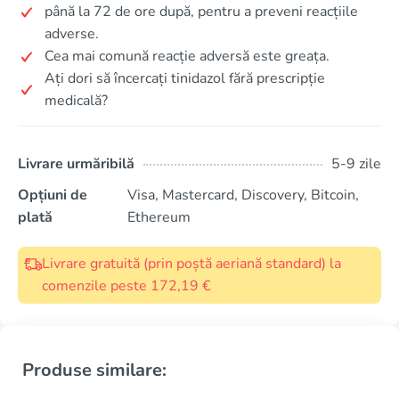
până la 72 de ore după, pentru a preveni reacțiile
adverse.
Cea mai comună reacție adversă este greața.
Ați dori să încercați tinidazol fără prescripție
medicală?
Livrare urmăribilă
5-9 zile
Opțiuni de
Visa, Mastercard, Discovery, Bitcoin,
plată
Ethereum
Livrare gratuită (prin poștă aeriană standard) la
comenzile peste 172,19 €
Produse similare: