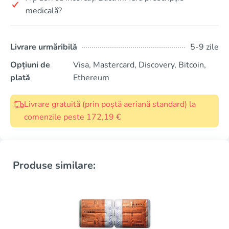
medicală?
Livrare urmăribilă
5-9 zile
Opțiuni de
Visa, Mastercard, Discovery, Bitcoin,
plată
Ethereum
Livrare gratuită (prin poștă aeriană standard) la
comenzile peste 172,19 €
Produse similare: