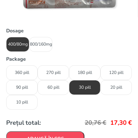
Dosage
400/80mg
800/160mg
Package
360 pill
270 pill
180 pill
120 pill
90 pill
60 pill
30 pill
20 pill
10 pill
Prețul total:
20,76
€
17,30
€