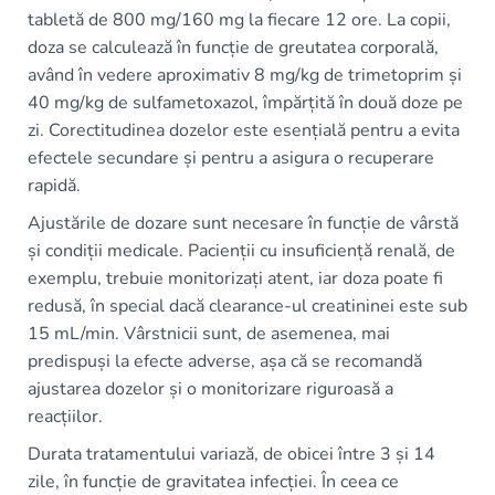
tabletă de 800 mg/160 mg la fiecare 12 ore. La copii,
doza se calculează în funcție de greutatea corporală,
având în vedere aproximativ 8 mg/kg de trimetoprim și
40 mg/kg de sulfametoxazol, împărțită în două doze pe
zi. Corectitudinea dozelor este esențială pentru a evita
efectele secundare și pentru a asigura o recuperare
rapidă.
Ajustările de dozare sunt necesare în funcție de vârstă
și condiții medicale. Pacienții cu insuficiență renală, de
exemplu, trebuie monitorizați atent, iar doza poate fi
redusă, în special dacă clearance-ul creatininei este sub
15 mL/min. Vârstnicii sunt, de asemenea, mai
predispuși la efecte adverse, așa că se recomandă
ajustarea dozelor și o monitorizare riguroasă a
reacțiilor.
Durata tratamentului variază, de obicei între 3 și 14
zile, în funcție de gravitatea infecției. În ceea ce