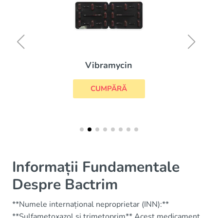
Vibramycin
CUMPĂRĂ
Informații Fundamentale
Despre Bactrim
**Numele internațional neproprietar (INN):**
**Sulfametoxazol și trimetoprim** Acest medicament,