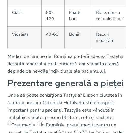
Cialis
80-
Foarte
Bune, dar cu
120
bună
contraindicații
Vidalista
40-60
Bună
Riscuri
moderate
Medicii de familie din România preferă adesea Tastylia
datorită raportului cost-eficiență, dar varianta aleasă
depinde de nevoile individuale ale pacientului.
Prezentare generală a pieței
Unde se poate achiziționa Tastylia? Disponibilitatea în
farmacii precum Catena și HelpNet este un aspect
important pentru pacienți. Tastylia este vândută în
ambalaje variate, precum blistere, cutii și sachete.
**Preț mediu:**În România, prețul mediu pentru un
pachet de Tastylia se află între 50-70 lei, în funcție de