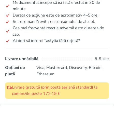
Medicamentul începe să își facă efectul în 30 de
minute.
Durata de acțiune este de aproximativ 4–5 ore.
Se recomandă evitarea consumului de alcool.
Cea mai frecventă reacție adversă este durerea de
cap.
Ai dori să încerci Tastylia fără rețetă?
Livrare urmăribilă
5-9 zile
Opțiuni de
Visa, Mastercard, Discovery, Bitcoin,
plată
Ethereum
Livrare gratuită (prin poștă aeriană standard) la
comenzile peste 172,19 €