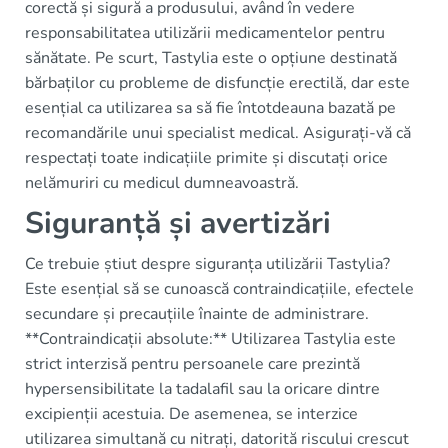
corectă și sigură a produsului, având în vedere
responsabilitatea utilizării medicamentelor pentru
sănătate. Pe scurt, Tastylia este o opțiune destinată
bărbaților cu probleme de disfuncție erectilă, dar este
esențial ca utilizarea sa să fie întotdeauna bazată pe
recomandările unui specialist medical. Asigurați-vă că
respectați toate indicațiile primite și discutați orice
nelămuriri cu medicul dumneavoastră.
Siguranță și avertizări
Ce trebuie știut despre siguranța utilizării Tastylia?
Este esențial să se cunoască contraindicațiile, efectele
secundare și precauțiile înainte de administrare.
**Contraindicații absolute:** Utilizarea Tastylia este
strict interzisă pentru persoanele care prezintă
hypersensibilitate la tadalafil sau la oricare dintre
excipienții acestuia. De asemenea, se interzice
utilizarea simultană cu nitrați, datorită riscului crescut