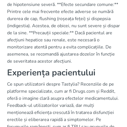
de hipotensiune severă. **Efecte secundare comune:**
Printre cele mai frecvente efecte adverse se numără
durerea de cap, flushing (roșeața feței) și dispepsia
(indigestia). Acestea, de obicei, nu sunt severe și dispar
de la sine. **Precauții speciale:** Dacă pacientul are
afecțiuni hepatice sau renale, este necesară o
monitorizare atentă pentru a evita complicațiile. De
asemenea, se recomandă ajustarea dozelor în funcție
de severitatea acestor afecțiuni.
Experiența pacientului
Ce spun utilizatorii despre Tastylia? Recenziile de pe
platforme specializate, cum ar fi Drugs.com și Reddit,
oferă o imagine clară asupra efectelor medicamentului.
Feedback-ul utilizatorilor variază, dar mulți
menționează eficiența crescută în tratarea disfuncției
erectile și eliberarea rapidă a simptomelor. Pe
forumurile românești, cum ar fi TPU sau grupurile de