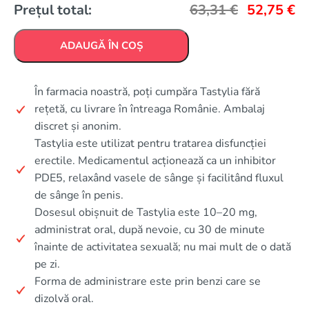
Prețul total:
63,31
€
52,75
€
ADAUGĂ ÎN COȘ
În farmacia noastră, poți cumpăra Tastylia fără
rețetă, cu livrare în întreaga Românie. Ambalaj
discret și anonim.
Tastylia este utilizat pentru tratarea disfuncției
erectile. Medicamentul acționează ca un inhibitor
PDE5, relaxând vasele de sânge și facilitând fluxul
de sânge în penis.
Dosesul obișnuit de Tastylia este 10–20 mg,
administrat oral, după nevoie, cu 30 de minute
înainte de activitatea sexuală; nu mai mult de o dată
pe zi.
Forma de administrare este prin benzi care se
dizolvă oral.