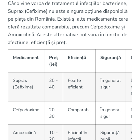
Când vine vorba de tratamentul infecțiilor bacteriene,
Suprax (Cefixime) nu este singura opțiune disponibilă
pe piața din România. Există și alte medicamente care
oferă rezultate comparabile, precum Cefpodoxime și
Amoxicilină. Aceste alternative pot varia în funcție de
afecțiune, eficiență și preț.
Medicament
Preț
Eficiență
Siguranță
Disp
(lei)
Suprax
25 -
Foarte
În general
Disp
(Cefixime)
40
eficient
sigur
majo
farm
Cefpodoxime
20 -
Comparabil
În general
Dispo
30
sigur
farm
Amoxicilină
10 -
Eficient în
Siguranță
Extr
20
infecții
bună
dispo