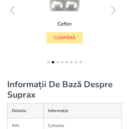
Ceftin
CUMPĂRĂ
Informații De Bază Despre
Suprax
Detaliu
Informație
INN
Cefixime