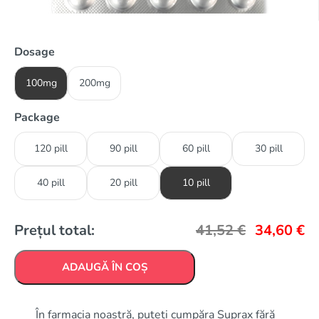
Dosage
100mg
200mg
Package
120 pill
90 pill
60 pill
30 pill
40 pill
20 pill
10 pill
Prețul total:
41,52
€
34,60
€
ADAUGĂ ÎN COȘ
În farmacia noastră, puteți cumpăra Suprax fără