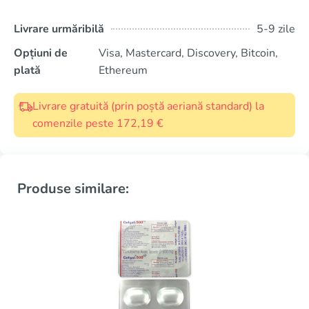
Livrare urmăribilă
5-9 zile
Opțiuni de
Visa, Mastercard, Discovery, Bitcoin,
plată
Ethereum
Livrare gratuită (prin poștă aeriană standard) la
comenzile peste 172,19 €
Produse similare: