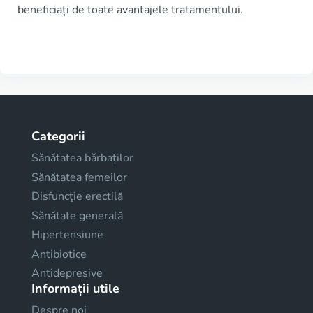
beneficiați de toate avantajele tratamentului.
Categorii
Sănătatea bărbaților
Sănătatea femeilor
Disfuncţie erectilă
Sănătate generală
Hipertensiune
Antibiotice
Antidepresive
Informații utile
Despre noi