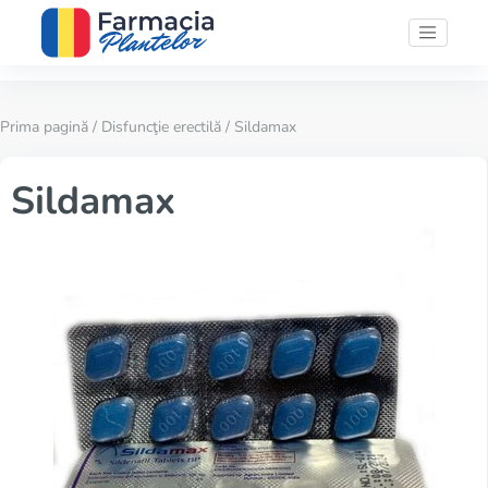
Prima pagină
/
Disfuncţie erectilă
/ Sildamax
Sildamax