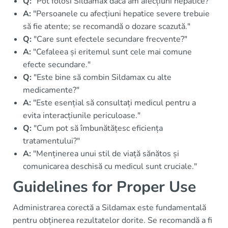
Q:
"Pot folosi Sildamax dacă am afecțiuni hepatice?"
A:
"Persoanele cu afecțiuni hepatice severe trebuie
să fie atente; se recomandă o dozare scazută."
Q:
"Care sunt efectele secundare frecvente?"
A:
"Cefaleea și eritemul sunt cele mai comune
efecte secundare."
Q:
"Este bine să combin Sildamax cu alte
medicamente?"
A:
"Este esențial să consultați medicul pentru a
evita interacțiunile periculoase."
Q:
"Cum pot să îmbunătățesc eficiența
tratamentului?"
A:
"Menținerea unui stil de viață sănătos și
comunicarea deschisă cu medicul sunt cruciale."
Guidelines for Proper Use
Administrarea corectă a Sildamax este fundamentală
pentru obținerea rezultatelor dorite. Se recomandă a fi