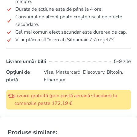
minute.
Durata de acțiune este de până la 4 ore.
Consumul de alcool poate crește riscul de efecte
secundare.
Cel mai comun efect secundar este durerea de cap.
V-ar plăcea să încercați Sildamax fără rețetă?
Livrare urmăribilă
5-9 zile
Opțiuni de
Visa, Mastercard, Discovery, Bitcoin,
plată
Ethereum
Livrare gratuită (prin poștă aeriană standard) la
comenzile peste 172,19 €
Produse similare: