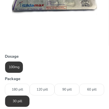
Dosage
100mg
Package
180 pill
120 pill
90 pill
60 pill
30 pill