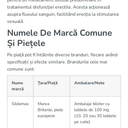
pentru un medicament utilizat predominant în
tratamentul disfuncției erectile. Acesta acționează
asupra fluxului sanguin, facilitând erecția la stimularea
sexuală.
Numele De Marcă Comune
Și Piețele
Pe piață pot fi întâlnite diverse branduri, fiecare având
specificații și efecte similare. Brandurile cele mai
comune sunt:
Nume
Țara/Piață
Ambalare/Note
marcă
Sildamax
Marea
Ambalaje blister cu
Britanie, piețe
tablete de 100 mg
europene
(10, 20 sau 30 tablete
pe cutie)