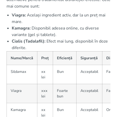
mai comune sunt:
Viagra:
Același ingredient activ, dar la un preț mai
mare.
Kamagra:
Disponibil adesea online, cu diverse
variante (gel și tablete).
Cialis (Tadalafil):
Efect mai lung, disponibil în doze
diferite.
Nume/Marcă
Preț
Eficiență
Siguranță
Dispon
Sildamax
xx
Bun
Acceptabil
Farmac
lei
Viagra
xxx
Foarte
Acceptabil
Farmac
lei
bun
Kamagra
xx
Bun
Acceptabil
Onlin
lei