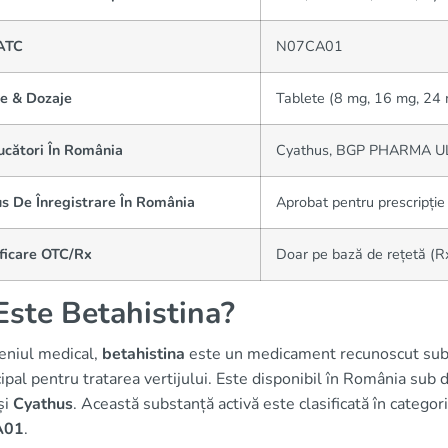
ATC
N07CA01
e & Dozaje
Tablete (8 mg, 16 mg, 24
ucători În România
Cyathus, BGP PHARMA UL
s De Înregistrare În România
Aprobat pentru prescripț
ificare OTC/Rx
Doar pe bază de rețetă (R
Este Betahistina?
eniul medical,
betahistina
este un medicament recunoscut sub n
cipal pentru tratarea vertijului. Este disponibil în România s
și
Cyathus
. Această substanță activă este clasificată în categ
A01
.