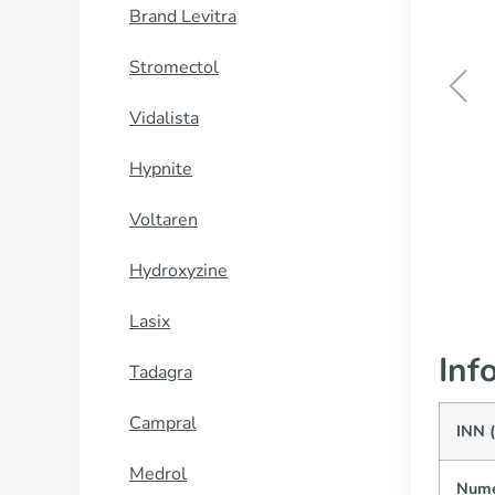
Brand Levitra
Stromectol
Vidalista
Detrol
Hypnite
CUMPĂRĂ
Voltaren
Hydroxyzine
Lasix
Inf
Tadagra
Campral
INN 
Medrol
Nume