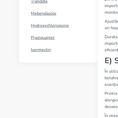
Trandate
importa
monitor
Mebendazole
Ajustăr
Hydroxychloroquine
ori hep
Durata 
Praziquantel
importa
Ivermectin
eficien
E) 
În util
betahis
esenția
Printre
alergic
deoare
În ceea