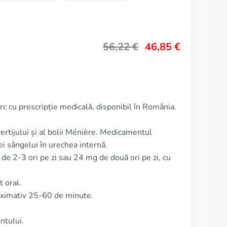
56,22
€
46,85
€
rc cu prescripție medicală, disponibil în România.
ertijului și al bolii Ménière. Medicamentul
ei sângelui în urechea internă.
e 2-3 ori pe zi sau 24 mg de două ori pe zi, cu
 oral.
oximativ 25-60 de minute.
ntului.