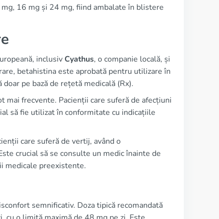
 mg, 16 mg și 24 mg, fiind ambalate în blistere
re
uropeană, inclusiv
Cyathus
, o companie locală, și
are, betahistina este aprobată pentru utilizare în
doar pe bază de rețetă medicală (Rx).
t mai frecvente. Pacienții care suferă de afecțiuni
 să fie utilizat în conformitate cu indicațiile
enții care suferă de vertij, având o
Este crucial să se consulte un medic înainte de
ii medicale preexistente.
isconfort semnificativ. Doza tipică recomandată
i, cu o limită maximă de 48 mg pe zi. Este