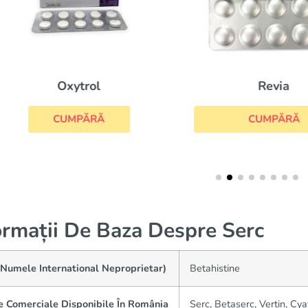
Revia
Oxytrol
CUMPĂRĂ
CUMPĂRĂ
ormații De Baza Despre Serc
(Numele International Neproprietar)
Betahistine
 Comerciale Disponibile În România
Serc, Betaserc, Vertin, Cy