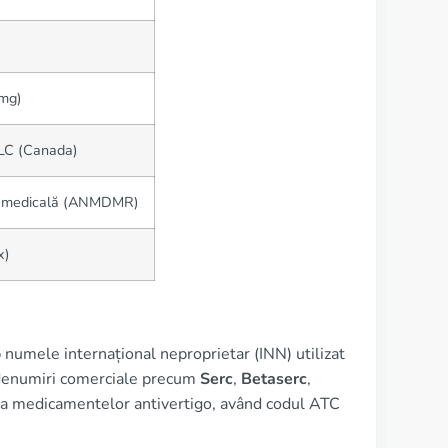
 mg)
C (Canada)
ie medicală (ANMDMR)
x)
umele internațional neproprietar (INN) utilizat
ub denumiri comerciale precum
Serc
,
Betaserc
,
oria medicamentelor antivertigo, având codul ATC