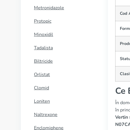
Metronidazole
Cod 
Protopic
Form
Minoxidil
Prod
Tadalista
Statu
Biltricide
Clas
Orlistat
Clomid
Ce 
Loniten
În dom
în prin
Naltrexone
Vertin
N07C
Enclomiphene