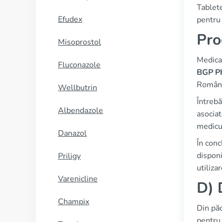
Tablete
Efudex
pentru
Pro
Misoprostol
Medica
Fluconazole
BGP 
Români
Wellbutrin
Întrebă
Albendazole
asociat
medicu
Danazol
În conc
disponi
Priligy
utiliza
Varenicline
D) 
Champix
Din păc
pentru 