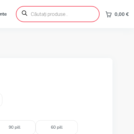
Products
search
ente
0,00
€
90 pill
60 pill