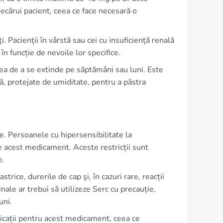
fiecărui pacient, ceea ce face necesară o
. Pacienții în vârstă sau cei cu insuficiență renală
 în funcție de nevoile lor specifice.
ea de a se extinde pe săptămâni sau luni. Este
, protejate de umiditate, pentru a păstra
le. Persoanele cu hipersensibilitate la
e acest medicament. Aceste restricții sunt
e.
rice, durerile de cap şi, în cazuri rare, reacții
nale ar trebui să utilizeze Serc cu precauție,
uni.
ndicații pentru acest medicament, ceea ce