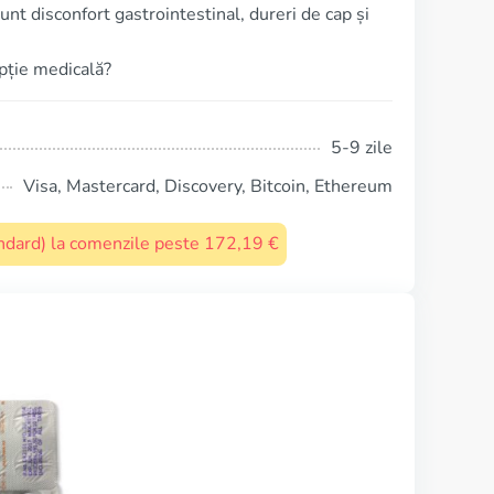
nt disconfort gastrointestinal, dureri de cap și
ripție medicală?
5-9 zile
Visa, Mastercard, Discovery, Bitcoin, Ethereum
tandard) la comenzile peste 172,19 €