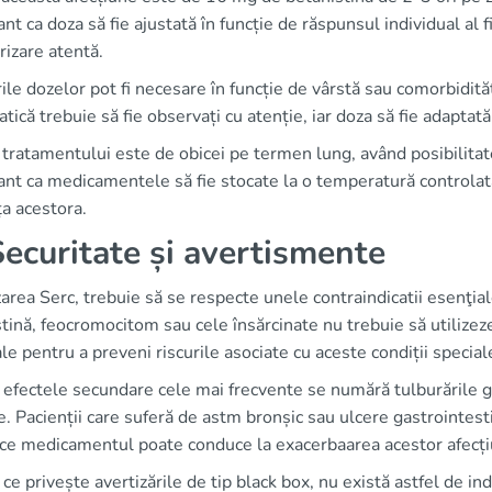
nt ca doza să fie ajustată în funcție de răspunsul individual al 
izare atentă.
ile dozelor pot fi necesare în funcție de vârstă sau comorbidități
atică trebuie să fie observați cu atenție, iar doza să fie adaptată
tratamentului este de obicei pe termen lung, având posibilitat
nt ca medicamentele să fie stocate la o temperatură controlată
ța acestora.
Securitate și avertismente
izarea Serc, trebuie să se respecte unele contraindicatii esenţia
tină, feocromocitom sau cele însărcinate nu trebuie să utilizez
le pentru a preveni riscurile asociate cu aceste condiții special
 efectele secundare cele mai frecvente se numără tulburările gast
e. Pacienții care suferă de astm bronșic sau ulcere gastrointesti
ce medicamentul poate conduce la exacerbaarea acestor afecți
 ce privește avertizările de tip black box, nu există astfel de i