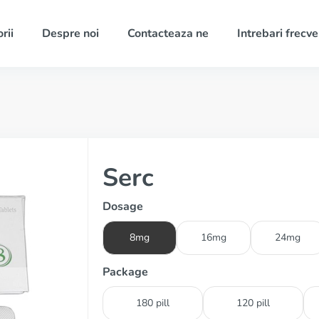
rii
Despre noi
Contacteaza ne
Intrebari frecv
Serc
Dosage
8mg
16mg
24mg
Package
180 pill
120 pill