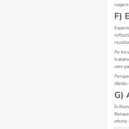
sugerea
F) 
Experi
reflect
rezulta
Pe foru
tratame
care pa
Perspec
dându-i
G) 
În Româ
Betaser
efecte