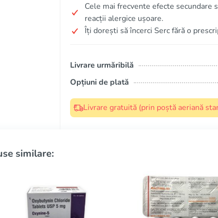
Cele mai frecvente efecte secundare su
reacții alergice ușoare.
Îți dorești să încerci Serc fără o presc
Livrare urmăribilă
Opțiuni de plată
Livrare gratuită (prin poștă aeriană s
se similare: