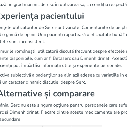
ză un grad mai mic de risc în utilizarea sa, cu condiția respectăr
Experiența pacientului
ențele utilizatorilor de Serc sunt variate. Comentariile de p
ă o gamă de opinii. Unii pacienți raportează o eficacitate bună î
tele sunt inconsistent.
murile românești, utilizatorii discută frecvent despre efectel
nte disponibile, cum ar fi Betaserc sau Dimenhidrinat. Aceast
cienții pot împărtăși informații utile și experiențe personale.
tiva subiectivă a pacienților se aliniază adesea cu variațiile în
 un caracter dinamic discuției despre Serc.
Alternative și comparare
nia, Serc nu este singura opțiune pentru persoanele care sufer
c și Dimenhidrinat. Fiecare dintre aceste medicamente are propri
 secundare.