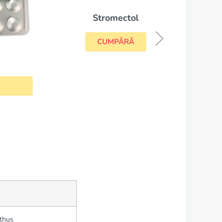
Stromectol
CUMPĂRĂ
athus