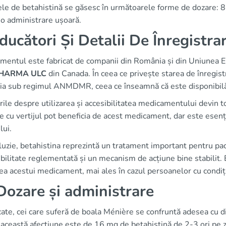
le de betahistină se găsesc în următoarele forme de dozare: 8
 o administrare ușoară.
ducători Și Detalii De Înregistra
mentul este fabricat de companii din România și din Uniunea E
PHARMA ULC
din Canada. În ceea ce privește starea de înregistr
a sub regimul ANMDMR, ceea ce înseamnă că este disponibilă 
rile despre utilizarea și accesibilitatea medicamentului devin to
e cu vertijul pot beneficia de acest medicament, dar este esențial
lui.
luzie, betahistina reprezintă un tratament important pentru paci
bilitate reglementată și un mecanism de acțiune bine stabilit. 
rea acestui medicament, mai ales în cazul persoanelor cu condiț
Dozare și administrare
ate, cei care suferă de boala Ménière se confruntă adesea cu d
această afecțiune este de 16 mg de betahistină de 2-3 ori pe z