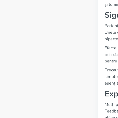
și lumi
Sig
Pacienț
Unele c
hiperte
Efectel
ar fi r
pentru 
Precauț
simpto
esenția
Exp
Mulți 
Feedbac
plâng d