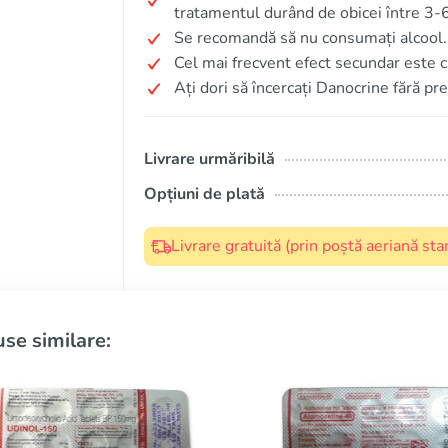
tratamentul durând de obicei între 3-6
Se recomandă să nu consumați alcool.
Cel mai frecvent efect secundar este c
Ați dori să încercați Danocrine fără pr
Livrare urmăribilă
Opțiuni de plată
Livrare gratuită (prin poștă aeriană s
se similare: