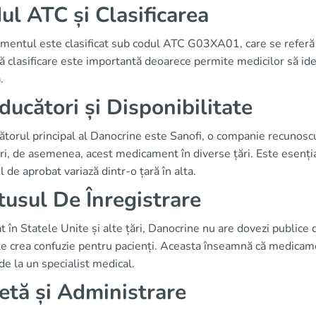
ul ATC și Clasificarea
mentul este clasificat sub codul ATC G03XA01, care se referă 
 clasificare este importantă deoarece permite medicilor să iden
.
ducători și Disponibilitate
torul principal al Danocrine este Sanofi, o companie recunoscut
ri, de asemenea, acest medicament în diverse țări. Este esențial
l de aprobat variază dintr-o țară în alta.
tusul De Înregistrare
t în Statele Unite și alte țări, Danocrine nu are dovezi publ
e crea confuzie pentru pacienți. Aceasta înseamnă că medicame
de la un specialist medical.
etă și Administrare