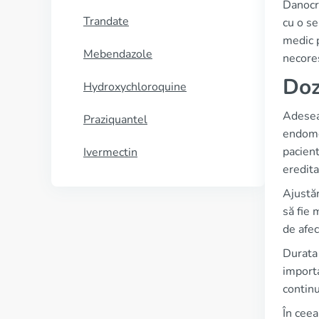
Danocr
Trandate
cu o se
medic p
Mebendazole
necore
Doz
Hydroxychloroquine
Adesea,
Praziquantel
endome
pacient
Ivermectin
eredita
Ajustăr
să fie 
de afec
Durata 
importa
continu
În ceea