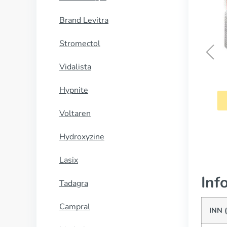
Brand Levitra
Stromectol
Vidalista
Diamox
Hypnite
CUMPĂRĂ
Voltaren
Hydroxyzine
Lasix
Inf
Tadagra
Campral
INN 