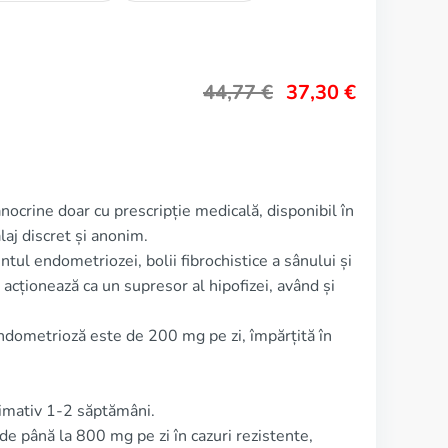
44,77
€
37,30
€
nocrine doar cu prescripție medicală, disponibil în
laj discret și anonim.
tul endometriozei, bolii fibrochistice a sânului și
cționează ca un supresor al hipofizei, având și
dometrioză este de 200 mg pe zi, împărțită în
imativ 1-2 săptămâni.
 de până la 800 mg pe zi în cazuri rezistente,