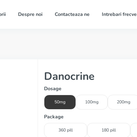
rii
Despre noi
Contacteaza ne
Intrebari frecv
Danocrine
Dosage
50mg
100mg
200mg
Package
360 pill
180 pill