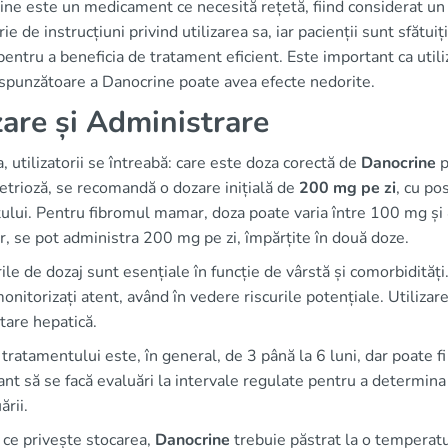
ine este un medicament ce necesită rețetă, fiind considerat un
rie de instrucțiuni privind utilizarea sa, iar pacienții sunt sfătuiț
entru a beneficia de tratament eficient. Este important ca utiliz
spunzătoare a Danocrine poate avea efecte nedorite.
are și Administrare
 utilizatorii se întreabă: care este doza corectă de
Danocrine
p
trioză, se recomandă o dozare inițială de
200 mg pe zi
, cu po
ului. Pentru fibromul mamar, doza poate varia între 100 mg și 
r, se pot administra 200 mg pe zi, împărțite în două doze.
ile de dozaj sunt esențiale în funcție de vârstă și comorbidități
monitorizați atent, având în vedere riscurile potențiale. Utilizar
tare hepatică.
tratamentului este, în general, de 3 până la 6 luni, dar poate fi
nt să se facă evaluări la intervale regulate pentru a determina
ării.
 ce privește stocarea,
Danocrine
trebuie păstrat la o temperatu