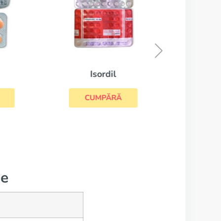
Isordil
CUMPĂRĂ
ne