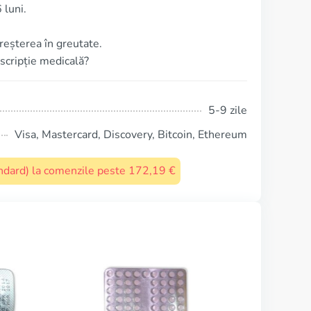
 luni.
reșterea în greutate.
escripție medicală?
5-9 zile
Visa, Mastercard, Discovery, Bitcoin, Ethereum
tandard) la comenzile peste 172,19 €