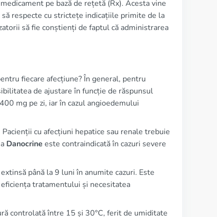
 medicament pe bază de rețetă (Rx). Acesta vine
i să respecte cu strictețe indicațiile primite de la
atorii să fie conștienți de faptul că administrarea
entru fiecare afecțiune? În general, pentru
sibilitatea de ajustare în funcție de răspunsul
400 mg pe zi, iar în cazul angioedemului
. Pacienții cu afecțiuni hepatice sau renale trebuie
ea
Danocrine
este contraindicată în cazuri severe
 extinsă până la 9 luni în anumite cazuri. Este
 eficiența tratamentului și necesitatea
ră controlată între 15 și 30°C, ferit de umiditate