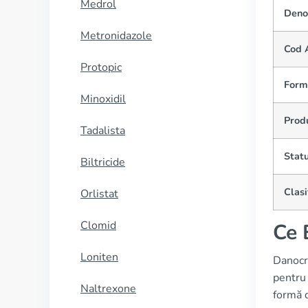
Medrol
Deno
Metronidazole
Cod 
Protopic
Forma
Minoxidil
Prod
Tadalista
Statu
Biltricide
Clasi
Orlistat
Clomid
Ce 
Loniten
Danocr
pentru 
Naltrexone
formă d