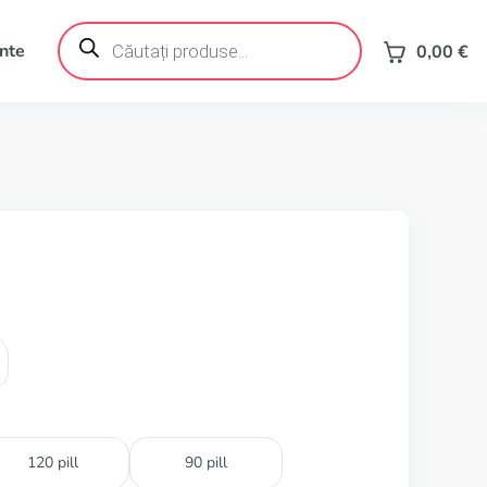
Products
search
ente
0,00
€
120 pill
90 pill