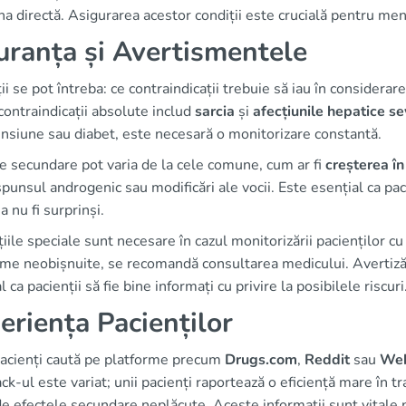
na directă. Asigurarea acestor condiții este crucială pentru me
uranța și Avertismentele
ii se pot întreba: ce contraindicații trebuie să iau în considera
ontraindicații absolute includ
sarcia
și
afecțiunile hepatice s
nsiune sau diabet, este necesară o monitorizare constantă.
e secundare pot varia de la cele comune, cum ar fi
creșterea în
ăspunsul androgenic sau modificări ale vocii. Este esențial ca pa
a nu fi surprinși.
iile speciale sunt necesare în cazul monitorizării pacienților cu
me neobișnuite, se recomandă consultarea medicului. Avertizări
l ca pacienții să fie bine informați cu privire la posibilele riscuri
eriența Pacienților
pacienți caută pe platforme precum
Drugs.com
,
Reddit
sau
We
k-ul este variat; unii pacienți raportează o eficiență mare în t
e efectele secundare neplăcute. Aceste informații sunt vitale 