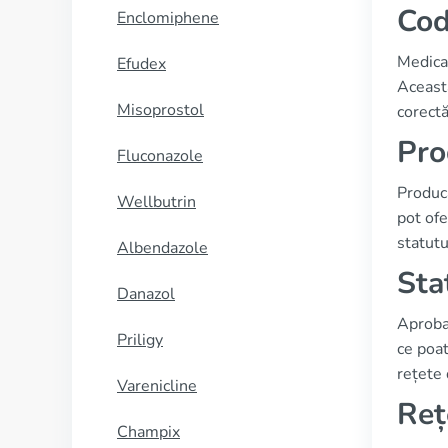
Cod
Enclomiphene
Medica
Efudex
Această
Misoprostol
corectă
Pro
Fluconazole
Producă
Wellbutrin
pot ofe
statutu
Albendazole
Sta
Danazol
Aproba
Priligy
ce poat
rețete 
Varenicline
Reț
Champix