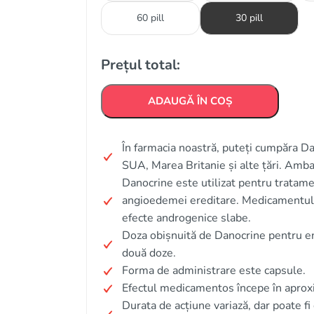
60 pill
30 pill
Prețul total:
ADAUGĂ ÎN COȘ
În farmacia noastră, puteți cumpăra Da
SUA, Marea Britanie și alte țări. Amba
Danocrine este utilizat pentru tratamen
angioedemei ereditare. Medicamentul a
efecte androgenice slabe.
Doza obișnuită de Danocrine pentru en
două doze.
Forma de administrare este capsule.
Efectul medicamentos începe în aprox
Durata de acțiune variază, dar poate fi