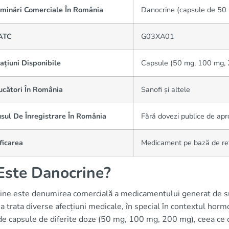
minări Comerciale În România
Danocrine (capsule de 50
ATC
G03XA01
țiuni Disponibile
Capsule (50 mg, 100 mg,
ucători În România
Sanofi și altele
sul De Înregistrare În România
Fără dovezi publice de 
ficarea
Medicament pe bază de re
Este Danocrine?
ine este denumirea comercială a medicamentului generat de sub
a trata diverse afecțiuni medicale, în special în contextul hor
e capsule de diferite doze (50 mg, 100 mg, 200 mg), ceea ce ofe