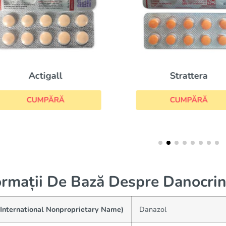
Strattera
Actigall
CUMPĂRĂ
CUMPĂRĂ
ormații De Bază Despre Danocri
(International Nonproprietary Name)
Danazol