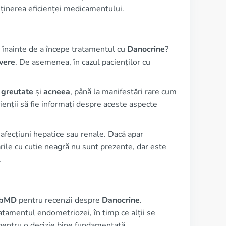
nținerea eficienței medicamentului.
re înainte de a începe tratamentul cu
Danocrine
?
evere
. De asemenea, în cazul pacienților cu
 greutate
și
acneea
, până la manifestări rare cum
cienții să fie informați despre aceste aspecte
 afecțiuni hepatice sau renale. Dacă apar
le cu cutie neagră nu sunt prezente, dar este
.
bMD
pentru recenzii despre
Danocrine
.
ratamentul endometriozei, în timp ce alții se
pentru o decizie bine fundamentată.