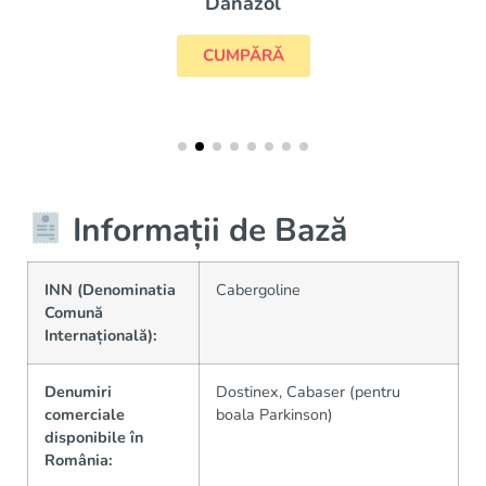
Danazol
CUMPĂRĂ
Informații de Bază
INN (Denominatia
Cabergoline
Comună
Internațională):
Denumiri
Dostinex, Cabaser (pentru
comerciale
boala Parkinson)
disponibile în
România: