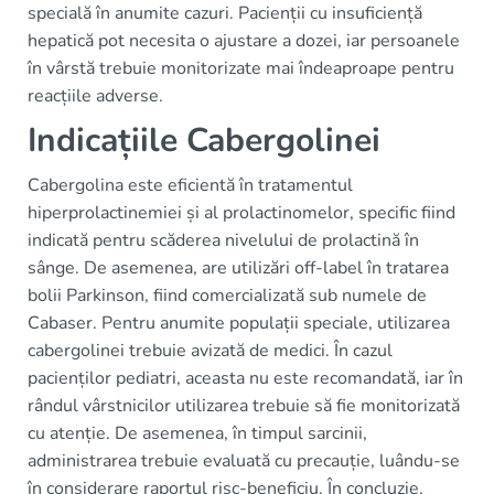
specială în anumite cazuri. Pacienții cu insuficiență
hepatică pot necesita o ajustare a dozei, iar persoanele
în vârstă trebuie monitorizate mai îndeaproape pentru
reacțiile adverse.
Indicațiile Cabergolinei
Cabergolina este eficientă în tratamentul
hiperprolactinemiei și al prolactinomelor, specific fiind
indicată pentru scăderea nivelului de prolactină în
sânge. De asemenea, are utilizări off-label în tratarea
bolii Parkinson, fiind comercializată sub numele de
Cabaser. Pentru anumite populații speciale, utilizarea
cabergolinei trebuie avizată de medici. În cazul
pacienților pediatri, aceasta nu este recomandată, iar în
rândul vârstnicilor utilizarea trebuie să fie monitorizată
cu atenție. De asemenea, în timpul sarcinii,
administrarea trebuie evaluată cu precauție, luându-se
în considerare raportul risc-beneficiu. În concluzie,