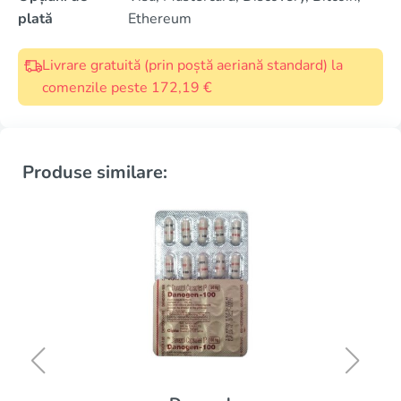
plată
Ethereum
Livrare gratuită (prin poștă aeriană standard) la
comenzile peste 172,19 €
Produse similare: