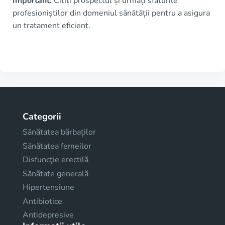
Important:
Citiți prospectul și urmați sfaturile
profesioniștilor din domeniul sănătății pentru a asigura
un tratament eficient.
Categorii
Sănătatea bărbaților
Sănătatea femeilor
Disfuncţie erectilă
Sănătate generală
Hipertensiune
Antibiotice
Antidepresive