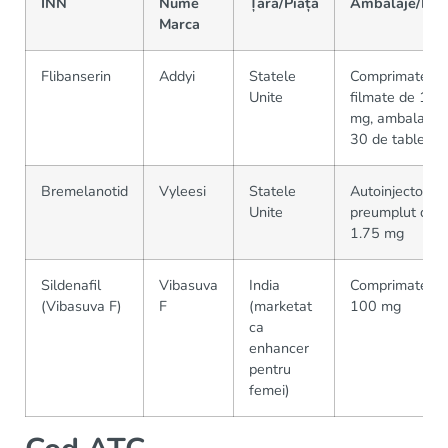
INN
Nume
Țară/Piață
Ambalaje/For
Marca
Flibanserin
Addyi
Statele
Comprimate
Unite
filmate de 100
mg, ambalaje 
30 de tablete
Bremelanotid
Vyleesi
Statele
Autoinjector
Unite
preumplut de
1.75 mg
Sildenafil
Vibasuva
India
Comprimate de
(Vibasuva F)
F
(marketat
100 mg
ca
enhancer
pentru
femei)