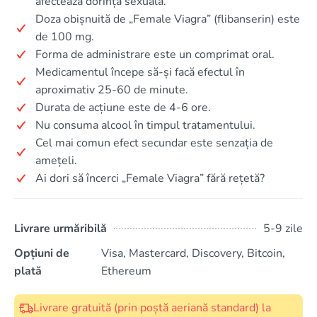
afectează dorința sexuală.
Doza obișnuită de „Female Viagra” (flibanserin) este
de 100 mg.
Forma de administrare este un comprimat oral.
Medicamentul începe să-și facă efectul în
aproximativ 25-60 de minute.
Durata de acțiune este de 4-6 ore.
Nu consuma alcool în timpul tratamentului.
Cel mai comun efect secundar este senzația de
amețeli.
Ai dori să încerci „Female Viagra” fără rețetă?
Livrare urmăribilă
5-9 zile
Opțiuni de
Visa, Mastercard, Discovery, Bitcoin,
plată
Ethereum
Livrare gratuită (prin poștă aeriană standard) la