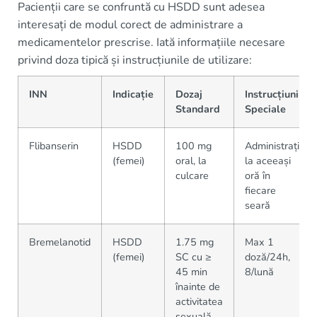
Pacienții care se confruntă cu HSDD sunt adesea
interesați de modul corect de administrare a
medicamentelor prescrise. Iată informațiile necesare
privind doza tipică și instrucțiunile de utilizare:
INN
Indicație
Dozaj
Instrucțiuni
Standard
Speciale
Flibanserin
HSDD
100 mg
Administrați
(femei)
oral, la
la aceeași
culcare
oră în
fiecare
seară
Bremelanotid
HSDD
1.75 mg
Max 1
(femei)
SC cu ≥
doză/24h,
45 min
8/lună
înainte de
activitatea
sexuală