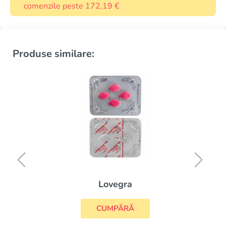
comenzile peste 172,19 €
Produse similare:
Lovegra
CUMPĂRĂ