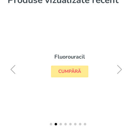
Produse vizualizate recent
Fluorouracil
CUMPĂRĂ