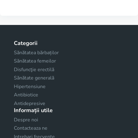
Categorii
Sănătatea bărbaților
Sănătatea femeilor
Disfuncţie erectilă
Sănătate generală
Hipertensiune
Antibiotice
Antidepresive
Informații utile
Despre noi
Contacteaza ne
Intrebari frecvente