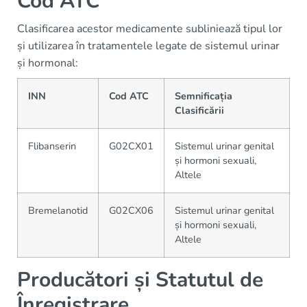
Cod ATC
Clasificarea acestor medicamente subliniează tipul lor
și utilizarea în tratamentele legate de sistemul urinar
și hormonal:
INN
Cod ATC
Semnificația
Clasificării
Flibanserin
G02CX01
Sistemul urinar genital
și hormoni sexuali,
Altele
Bremelanotid
G02CX06
Sistemul urinar genital
și hormoni sexuali,
Altele
Producători și Statutul de
Înregistrare