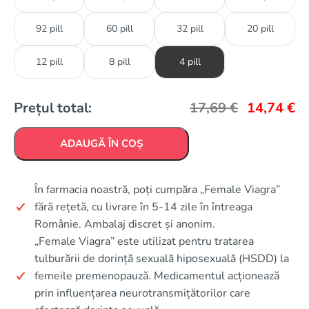
92 pill
60 pill
32 pill
20 pill
12 pill
8 pill
4 pill
Prețul total:
17,69
€
14,74
€
ADAUGĂ ÎN COȘ
În farmacia noastră, poți cumpăra „Female Viagra”
fără rețetă, cu livrare în 5-14 zile în întreaga
Românie. Ambalaj discret și anonim.
„Female Viagra” este utilizat pentru tratarea
tulburării de dorință sexuală hiposexuală (HSDD) la
femeile premenopauză. Medicamentul acționează
prin influențarea neurotransmițătorilor care