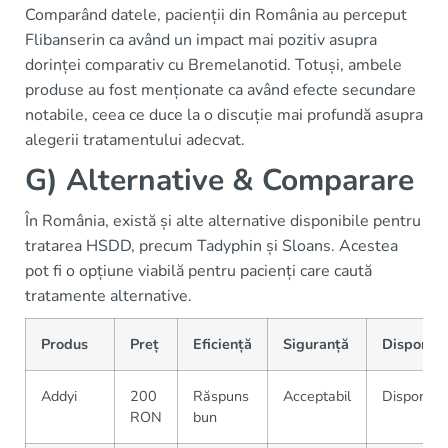
Comparând datele, pacienții din România au perceput
Flibanserin ca având un impact mai pozitiv asupra
dorinței comparativ cu Bremelanotid. Totuși, ambele
produse au fost menționate ca având efecte secundare
notabile, ceea ce duce la o discuție mai profundă asupra
alegerii tratamentului adecvat.
G) Alternative & Comparare
În România, există și alte alternative disponibile pentru
tratarea HSDD, precum Tadyphin și Sloans. Acestea
pot fi o opțiune viabilă pentru pacienți care caută
tratamente alternative.
Produs
Preț
Eficiență
Siguranță
Disponibi
Addyi
200
Răspuns
Acceptabil
Disponibil
RON
bun