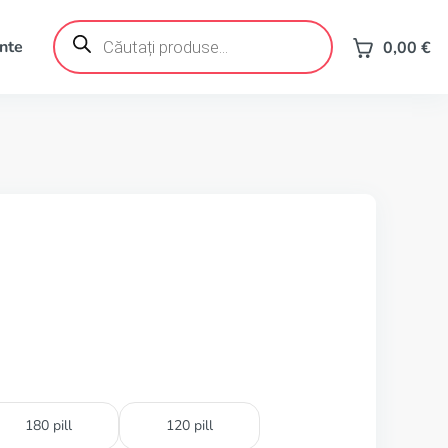
Products
search
ente
0,00
€
180 pill
120 pill