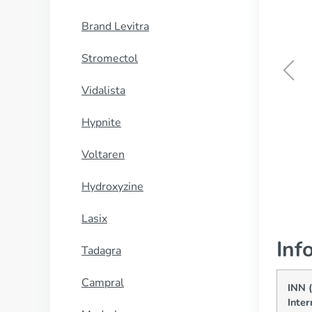
Brand Levitra
Stromectol
Vidalista
Aldara
Hypnite
CUMPĂRĂ
Voltaren
Hydroxyzine
Lasix
Inf
Tadagra
Campral
INN 
Inter