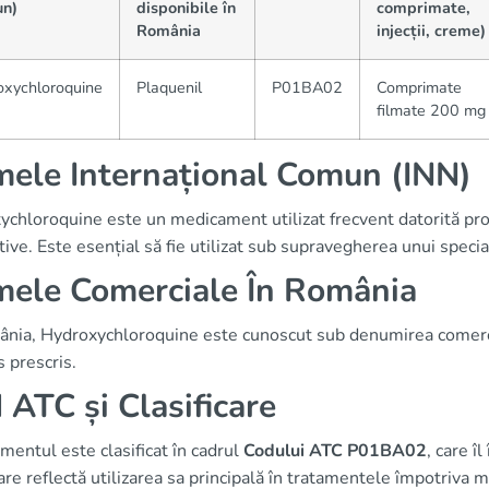
n)
disponibile în
comprimate,
România
injecții, creme)
oxychloroquine
Plaquenil
P01BA02
Comprimate
filmate 200 mg
ele Internațional Comun (INN)
chloroquine este un medicament utilizat frecvent datorită propr
ive. Este esențial să fie utilizat sub supravegherea unui specia
ele Comerciale În România
ânia, Hydroxychloroquine este cunoscut sub denumirea comer
 prescris.
 ATC și Clasificare
entul este clasificat în cadrul
Codului ATC P01BA02
, care î
care reflectă utilizarea sa principală în tratamentele împotriva mal