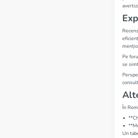
avertiz
Exp
Recenzi
eficien
mențio
Pe foru
se simt
Perspec
consult
Alt
În Rom
**Ch
**Me
Un tabe