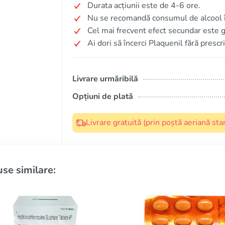
Durata acțiunii este de 4-6 ore.
Nu se recomandă consumul de alcool î
Cel mai frecvent efect secundar este g
Ai dori să încerci Plaquenil fără presc
Livrare urmăribilă
Opțiuni de plată
Livrare gratuită (prin poștă aeriană s
se similare: