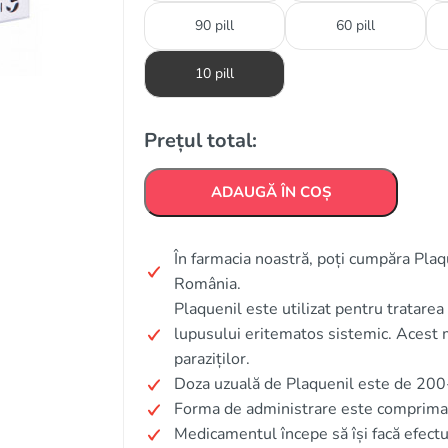
90 pill
60 pill
10 pill
Prețul total:
ADAUGĂ ÎN COȘ
În farmacia noastră, poți cumpăra Plaqu
România.
Plaquenil este utilizat pentru tratarea 
lupusului eritematos sistemic. Acest m
paraziților.
Doza uzuală de Plaquenil este de 200-4
Forma de administrare este comprimat
Medicamentul începe să își facă efectu