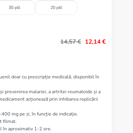
30 pill
20 pill
14,57
€
12,14
€
enil doar cu prescripție medicală, disponibil în
și prevenirea malariei, a artritei reumatoide și a
edicament acționează prin inhibarea replicării
00 mg pe zi, în funcție de indicație.
 filmat.
l în aproximativ 1-2 ore.