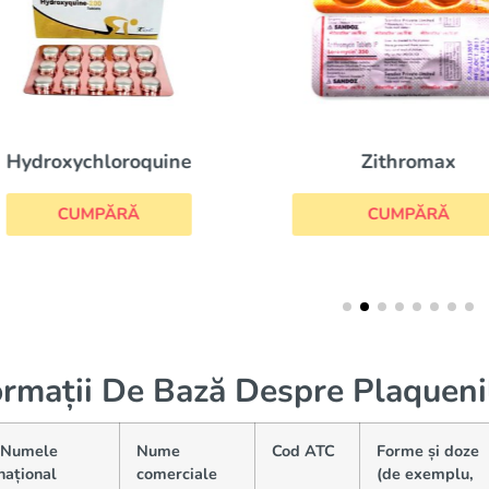
Hydroxychloroquine
Zithromax
CUMPĂRĂ
CUMPĂRĂ
ormații De Bază Despre Plaqueni
(Numele
Nume
Cod ATC
Forme și doze
național
comerciale
(de exemplu,