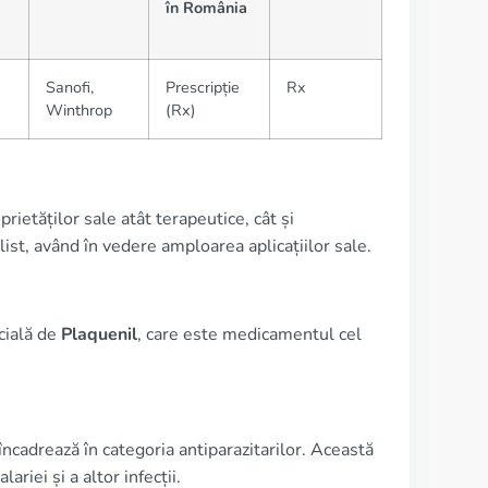
în România
Sanofi,
Prescripție
Rx
Winthrop
(Rx)
ietăților sale atât terapeutice, cât și
list, având în vedere amploarea aplicațiilor sale.
cială de
Plaquenil
, care este medicamentul cel
l încadrează în categoria antiparazitarilor. Această
ariei și a altor infecții.