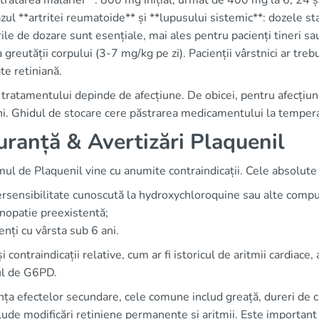
*tratarea malariei**: 800 mg inițial, urmat de 400 mg la 6, 24 ș
azul **artritei reumatoide** și **lupusului sistemic**: dozele 
ile de dozare sunt esențiale, mai ales pentru pacienți tineri sau
 greutății corpului (3-7 mg/kg pe zi). Pacienții vârstnici ar treb
ate retiniană.
tratamentului depinde de afecțiune. De obicei, pentru afecțiu
ni. Ghidul de stocare cere păstrarea medicamentului la tempera
uranță & Avertizări Plaquenil
l de Plaquenil vine cu anumite contraindicații. Cele absolute 
rsensibilitate cunoscută la hydroxychloroquine sau alte compuș
nopatie preexistentă;
enți cu vârsta sub 6 ani.
și contraindicații relative, cum ar fi istoricul de aritmii cardiac
ul de G6PD.
ința efectelor secundare, cele comune includ greață, dureri de ca
lude modificări retiniene permanente și aritmii. Este important 