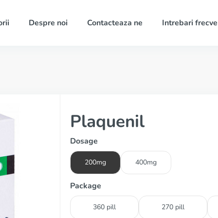
rii
Despre noi
Contacteaza ne
Intrebari frecv
Plaquenil
Dosage
200mg
400mg
Package
360 pill
270 pill