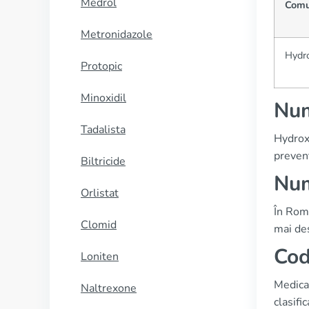
Medrol
Comu
Metronidazole
Hydr
Protopic
Minoxidil
Num
Tadalista
Hydroxy
prevent
Biltricide
Num
Orlistat
În Rom
Clomid
mai des
Cod
Loniten
Medicam
Naltrexone
clasifi