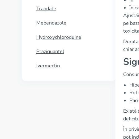
În *
În c
Trandate
Ajustăr
Mebendazole
pe baza
toxicit
Hydroxychloroquine
Durata 
chiar a
Praziquantel
Sig
Ivermectin
Consumu
Hipe
Reti
Paci
Există 
deficit
În priv
pot inc