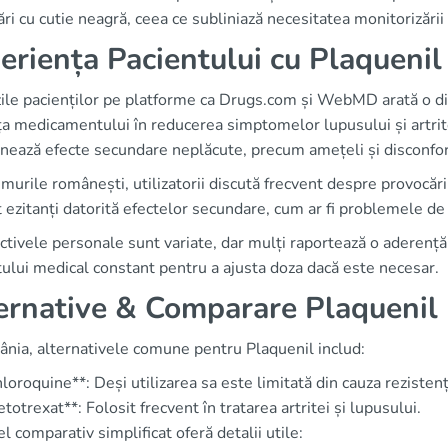
ări cu cutie neagră, ceea ce subliniază necesitatea monitorizării
eriența Pacientului cu Plaquenil
le pacienților pe platforme ca Drugs.com și WebMD arată o div
ța medicamentului în reducerea simptomelor lupusului și artrit
nează efecte secundare neplăcute, precum amețeli și disconfort
murile românești, utilizatorii discută frecvent despre provocări
 ezitanți datorită efectelor secundare, cum ar fi problemele de
tivele personale sunt variate, dar mulți raportează o aderență
ului medical constant pentru a ajusta doza dacă este necesar.
ernative & Comparare Plaquenil
ânia, alternativele comune pentru Plaquenil includ:
loroquine**: Deși utilizarea sa este limitată din cauza rezistenț
totrexat**: Folosit frecvent în tratarea artritei și lupusului.
l comparativ simplificat oferă detalii utile: