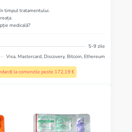
n timpul tratamentului.
reața.
ripție medicală?
5-9 zile
Visa, Mastercard, Discovery, Bitcoin, Ethereum
tandard) la comenzile peste 172,19 €