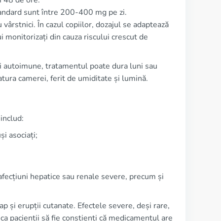
i 48 de ore.
standard sunt între 200-400 mg pe zi.
 vârstnici. În cazul copiilor, dozajul se adaptează
ui monitorizați din cauza riscului crescut de
ni autoimune, tratamentul poate dura luni sau
tura camerei, ferit de umiditate și lumină.
includ:
i asociați;
e, afecțiuni hepatice sau renale severe, precum și
p și erupții cutanate. Efectele severe, deși rare,
ca pacienții să fie conștienți că medicamentul are