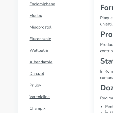
Enclomiphene
For
Efudex
Plaque
unități
Misoprostol
Pro
Fluconazole
Producț
Wellbutrin
contrib
Sta
Albendazole
În Rom
Danazol
comună 
Priligy
Doz
Varenicline
Regimul
Pent
Champix