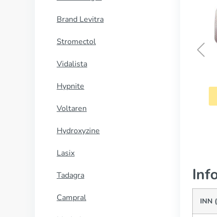
Brand Levitra
Stromectol
Vidalista
Finpecia
Hypnite
CUMPĂRĂ
Voltaren
Hydroxyzine
Lasix
Inf
Tadagra
Campral
INN 