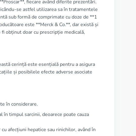
Proscar**, fiecare având diferite prezentări.
icându-se astfel utilizarea sa în tratamentele
ezintă sub formă de comprimate cu doze de **1
ducătoare este **Merck & Co.**, dar există și
 fi obținut doar cu prescripție medicală,
eastă cerință este esențială pentru a asigura
cațiile și posibilele efecte adverse asociate
te în considerare.
ial în timpul sarcinii, deoarece poate cauza
cu afecțiuni hepatice sau rinichilor, având în