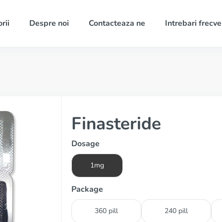
rii
Despre noi
Contacteaza ne
Intrebari frecv
Finasteride
Dosage
1mg
Package
360 pill
240 pill