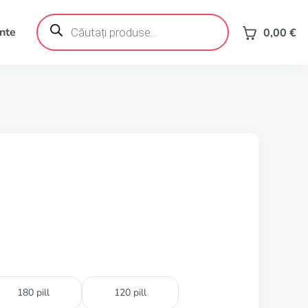
Products
search
ente
0,00
€
180 pill
120 pill