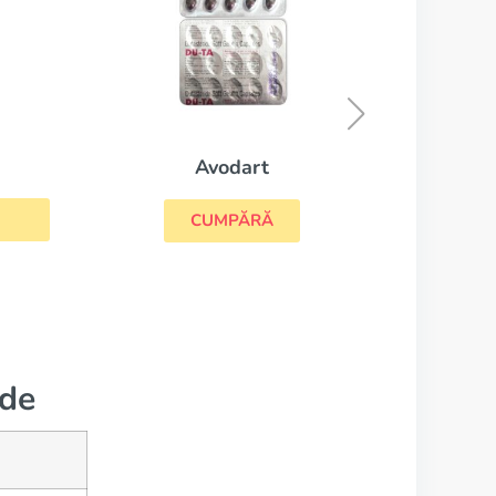
Proscar
CUMPĂRĂ
ide