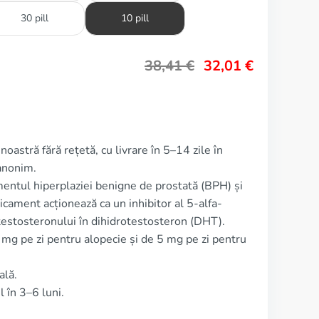
30 pill
10 pill
38,41
€
32,01
€
oastră fără rețetă, cu livrare în 5–14 zile în
anonim.
amentul hiperplaziei benigne de prostată (BPH) și
cament acționează ca un inhibitor al 5-alfa-
testosteronului în dihidrotestosteron (DHT).
 mg pe zi pentru alopecie și de 5 mg pe zi pentru
ală.
 în 3–6 luni.