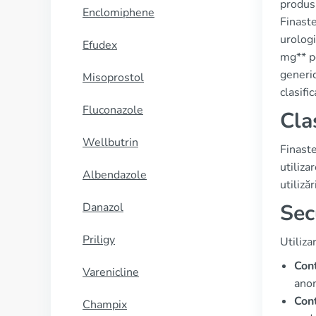
produsu
Enclomiphene
Finaste
urologi
Efudex
mg** pe
generic
Misoprostol
clasifi
Fluconazole
Cla
Wellbutrin
Finaste
utiliza
Albendazole
utilizăr
Sec
Danazol
Priligy
Utiliza
Cont
Varenicline
anom
Cont
Champix