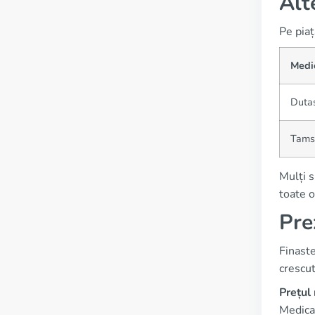
Alt
Pe pia
Medi
Dutas
Tams
Mulți s
toate o
Pre
Finaste
crescut
Prețul
Medical