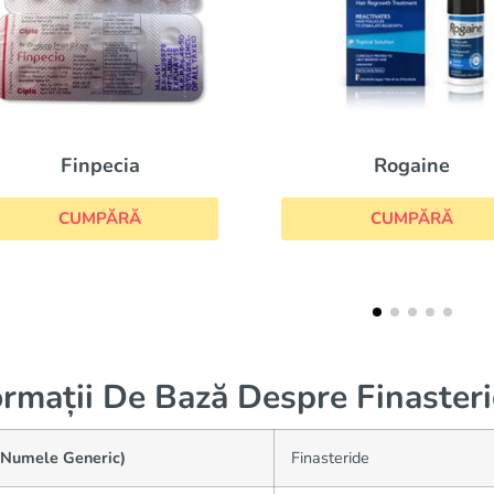
Rogaine
Avodart
CUMPĂRĂ
CUMPĂRĂ
ormații De Bază Despre Finaster
(Numele Generic)
Finasteride