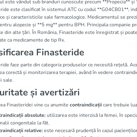
l este vândut sub branduri cunoscute precum **Propecia** și **
ride este clasificat în sistemul ATC cu codul **G04CB01**, ind
ce și caracteristicile sale farmacologice. Medicamentul se pr
ntru alopecie și **5 mg** pentru BPH. Principala companie pro
e din alte țări. În România, Finasteride este înregistrat și poate
cate ca medicamente de tip Rx.
sificarea Finasteride
ride face parte din categoria produselor ce necesită rețetă. Ac
rea corectă și monitorizarea terapiei, având în vedere contraindi
ii sale.
uritate și avertizări
rea Finasteridei vine cu anumite
contraindicații
care trebuie lua
raindicații absolute:
utilizarea este interzisă la femei, în spec
alii congenitale la făt.
raindicații relative:
este necesară prudență în cazul pacienților 