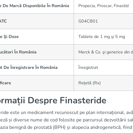
 De Marcă Disponibile În România
Propecia, Proscar, Finastid
ATC
G04CB01
e Şi Doze
Tablete de 1 mg şi 5 mg
ucători În România
Merck & Co. şi generice din di
t De Înregistrare În România
Înregistrat
ficare
Rețetă (Rx)
ormații Despre Finasteride
eride este un medicament recunoscut pe plan internațional, avâ
ceză și diverse nume de cod folosite pe parcursul dezvoltării sa
azia benignă de prostată (BPH) și alopecia androgenetică, fiind 