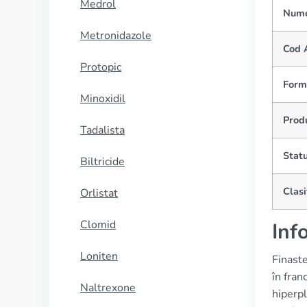
Medrol
Nume
Metronidazole
Cod 
Protopic
Form
Minoxidil
Prod
Tadalista
Statu
Biltricide
Clasi
Orlistat
Clomid
Inf
Loniten
Finast
în fran
Naltrexone
hiperpl