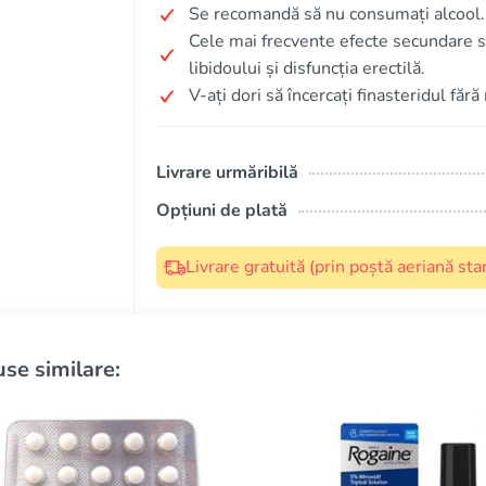
Se recomandă să nu consumați alcool.
Cele mai frecvente efecte secundare su
libidoului și disfuncția erectilă.
V-ați dori să încercați finasteridul fără
Livrare urmăribilă
Opțiuni de plată
Livrare gratuită (prin poștă aeriană s
se similare: