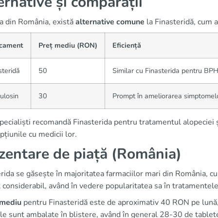
ernative și comparații
ța din România, există
alternative comune
la Finasteridă, cum a
cament
Preț mediu (RON)
Eficiență
teridă
50
Similar cu Finasterida pentru BP
ulosin
30
Prompt în ameliorarea simptomel
pecialiști recomandă Finasterida pentru tratamentul alopeciei ș
pțiunile cu medicii lor.
zentare de piață (România)
rida se găsește în majoritatea farmaciilor mari din România, cu
 considerabil, având în vedere popularitatea sa în tratamentele
 mediu
pentru Finasteridă este de aproximativ 40 RON pe lună, v
e sunt ambalate în blistere, având în general 28-30 de tablet