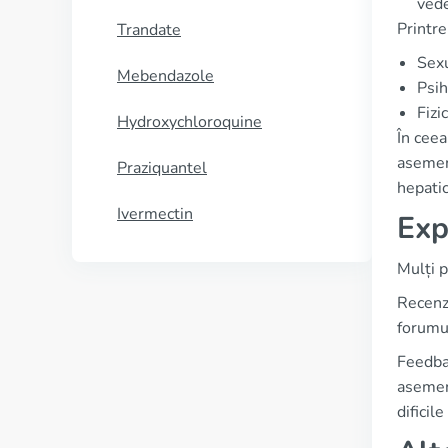
vede
Printr
Trandate
Sexu
Mebendazole
Psih
Fizi
Hydroxychloroquine
În ceea
asemene
Praziquantel
hepatic
Ivermectin
Exp
Mulți p
Recenzi
forumur
Feedbac
asemene
dificil