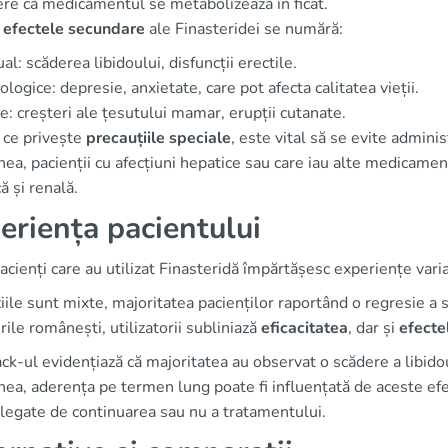
re că medicamentul se metabolizează în ficat.
e
efectele secundare
ale Finasteridei se numără:
al: scăderea libidoului, disfuncții erectile.
ologice: depresie, anxietate, care pot afecta calitatea vieții.
ce: creșteri ale țesutului mamar, erupții cutanate.
 ce privește
precauțiile speciale
, este vital să se evite admin
a, pacienții cu afecțiuni hepatice sau care iau alte medicament
ă și renală.
eriența pacientului
acienți care au utilizat Finasteridă împărtășesc experiențe va
ile sunt mixte, majoritatea pacienților raportând o regresie a 
ile românești, utilizatorii subliniază
eficacitatea
, dar și
efecte
k-ul evidențiază că majoritatea au observat o scădere a libid
a, aderența pe termen lung poate fi influențată de aceste efec
e legate de continuarea sau nu a tratamentului.