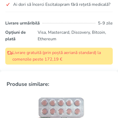
Ai dori să încerci Escitalopram fără rețetă medicală?
Livrare urmăribilă
5-9 zile
Opțiuni de
Visa, Mastercard, Discovery, Bitcoin,
plată
Ethereum
Livrare gratuită (prin poștă aeriană standard) la
comenzile peste 172,19 €
Produse similare: