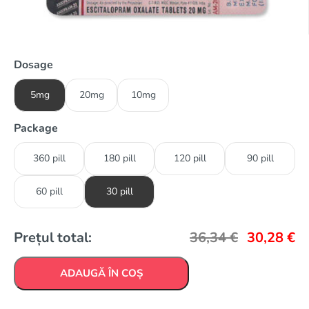
Dosage
5mg
20mg
10mg
Package
360 pill
180 pill
120 pill
90 pill
60 pill
30 pill
Prețul total:
36,34
€
30,28
€
ADAUGĂ ÎN COȘ