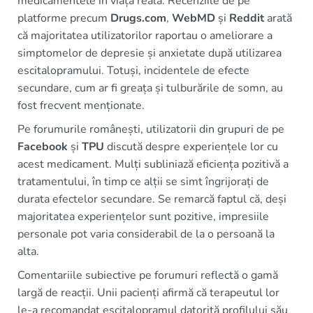
medicamentele în viața reală. Recenziile de pe
platforme precum
Drugs.com
,
WebMD
și
Reddit
arată
că majoritatea utilizatorilor raportau o ameliorare a
simptomelor de depresie și anxietate după utilizarea
escitalopramului. Totuși, incidentele de efecte
secundare, cum ar fi greața și tulburările de somn, au
fost frecvent menționate.
Pe forumurile românești, utilizatorii din grupuri de pe
Facebook
și
TPU
discută despre experiențele lor cu
acest medicament. Mulți subliniază eficiența pozitivă a
tratamentului, în timp ce alții se simt îngrijorați de
durata efectelor secundare. Se remarcă faptul că, deși
majoritatea experiențelor sunt pozitive, impresiile
personale pot varia considerabil de la o persoană la
alta.
Comentariile subiective pe forumuri reflectă o gamă
largă de reacții. Unii pacienți afirmă că terapeutul lor
le-a recomandat escitalopramul datorită profilului său