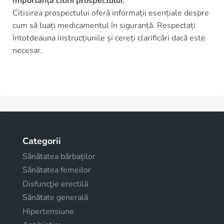
Importanța citirii prospectului:
Citisirea prospectului oferă informații esențiale despre
cum să luați medicamentul în siguranță. Respectați
întotdeauna instrucțiunile și cereți clarificări dacă este
necesar.
Categorii
Sănătatea bărbaților
Sănătatea femeilor
Disfuncţie erectilă
Sănătate generală
Hipertensiune