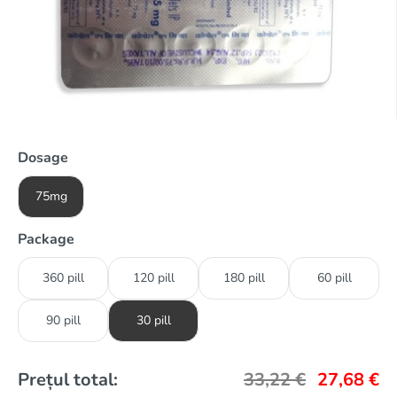
Dosage
75mg
Package
360 pill
120 pill
180 pill
60 pill
90 pill
30 pill
Prețul total:
33,22
€
27,68
€