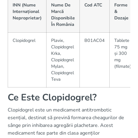
INN (Nume
Nume De
Cod ATC
Forme
Internațional
Marcă
&
Neproprietar)
Disponibile
Dozaje
În România
Clopidogrel
Plavix,
B01AC04
Tablete
Clopidogrel
75 mg
Krka,
și 300
Clopidogrel
mg
Mylan,
(filmate)
Clopidogrel
Teva
Ce Este Clopidogrel?
Clopidogrel este un medicament antitrombotic
esențial, destinat să prevină formarea cheagurilor de
sânge prin inhibarea agregării plachetare. Acest
medicament face parte din clasa agenților