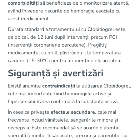
comorbidități
să beneficieze de o monitorizare atentă,
având în vedere riscurile de hemoragie asociate cu
acest medicament.
Durata standard a tratamentului cu Clopidogrel este,
de obicei, de 12 luni după intervenții precum PCI
(intervenții coronariene percutane). Pregătiți
medicamentul cu grijă, păstrându-l la temperatura
camerei (15-30°C) pentru a-i menține eficacitatea.
Siguranță și avertizări
Există anumite
contraindicații
la utilizarea Clopidogrel,
cele mai importante fiind hemoragiile active și
hipersensibilitatea confirmată la substanța activă.
În ceea ce privește
efectele secundare
, cele mai
frecvente includ vânătaiele, sângerările minore și
dispepsia. Este recomandat să se acorde o atenție
specială femeilor însărcinate, precum și pacienților cu