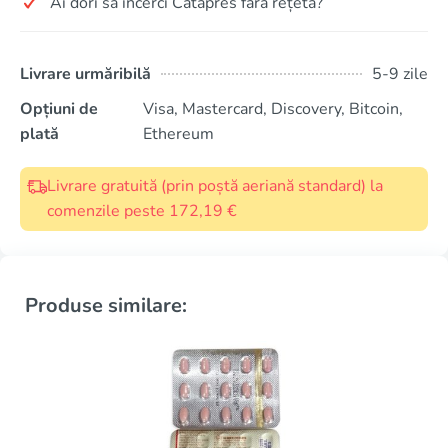
Ai dori să încerci Catapres fără rețetă?
Livrare urmăribilă
5-9 zile
Opțiuni de
Visa, Mastercard, Discovery, Bitcoin,
plată
Ethereum
Livrare gratuită (prin poștă aeriană standard) la
comenzile peste 172,19 €
Produse similare: