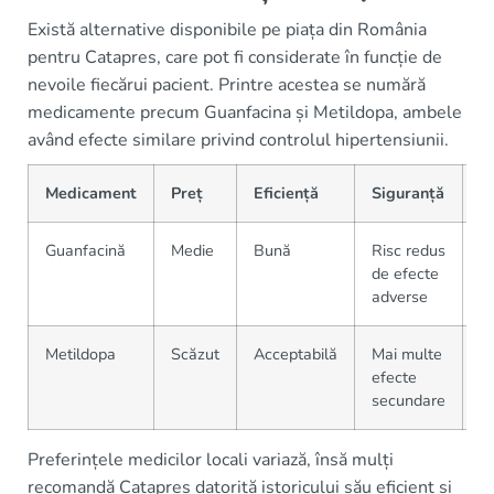
Există alternative disponibile pe piața din România
pentru Catapres, care pot fi considerate în funcție de
nevoile fiecărui pacient. Printre acestea se numără
medicamente precum Guanfacina și Metildopa, ambele
având efecte similare privind controlul hipertensiunii.
Medicament
Preț
Eficiență
Siguranță
D
Guanfacină
Medie
Bună
Risc redus
Di
de efecte
adverse
Metildopa
Scăzut
Acceptabilă
Mai multe
Di
efecte
secundare
Preferințele medicilor locali variază, însă mulți
recomandă Catapres datorită istoricului său eficient și