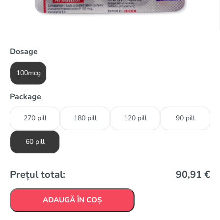
Dosage
100mcg
Package
270 pill
180 pill
120 pill
90 pill
60 pill
Prețul total:
90,91
€
ADAUGĂ ÎN COȘ