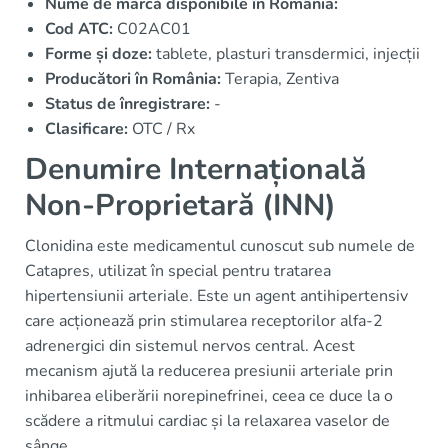
Nume de marcă disponibile în România:
Cod ATC:
C02AC01
Forme și doze:
tablete, plasturi transdermici, injecții
Producători în România:
Terapia, Zentiva
Status de înregistrare:
-
Clasificare:
OTC / Rx
Denumire Internațională
Non-Proprietară (INN)
Clonidina este medicamentul cunoscut sub numele de
Catapres, utilizat în special pentru tratarea
hipertensiunii arteriale. Este un agent antihipertensiv
care acționează prin stimularea receptorilor alfa-2
adrenergici din sistemul nervos central. Acest
mecanism ajută la reducerea presiunii arteriale prin
inhibarea eliberării norepinefrinei, ceea ce duce la o
scădere a ritmului cardiac și la relaxarea vaselor de
sânge.