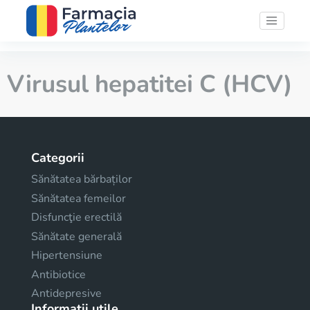
Virusul hepatitei C (HCV)
Categorii
Sănătatea bărbaților
Sănătatea femeilor
Disfuncţie erectilă
Sănătate generală
Hipertensiune
Antibiotice
Antidepresive
Informații utile